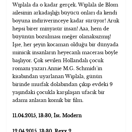
Wiplala da o kadar gerçek. Wiplala ile Blom
ailesinin arkadaşlığı büyücü onları da kendi
boyuna indiriverinceye kadar sürüyor! Artık
hepsi birer minyatür insan! Aaa, hem de
büyünün bozulması meğer olanaksızmış!
İşte, her şeyin kocaman olduğu bir dünyada
minicik insanların heyecanlı macerası böyle
başlıyor. Çok sevilen Hollandalı çocuk
romanı yazarı Annie M.G. Schmidt’in
kitabından uyarlanan Wiplala, günün
birinde mutfak dolabından çıkıp evdeki 9
yaşındaki çocukla karşılaşan ufacık bir
adamı anlatan komik bir film.
11.04.2015, 13:30, İst. Modern
12.04.2015
, 13:30, Rexx 2