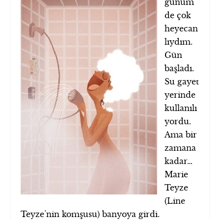
günüm
de çok
heyecan
lıydım.
Gün
başladı.
Su gayet
yerinde
kullanılı
yordu.
Ama bir
zamana
kadar…
Marie
Teyze
(Line
Teyze’nin komşusu) banyoya girdi.