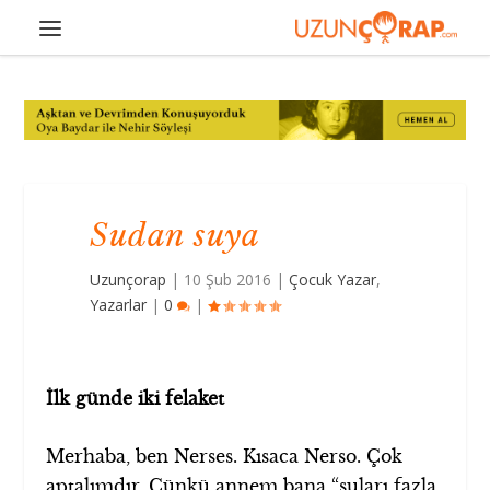
Sudan suya
Uzunçorap
|
10 Şub 2016
|
Çocuk Yazar
,
Yazarlar
|
0
|
İlk günde iki felaket
Merhaba, ben Nerses. Kısaca Nerso. Çok
aptalımdır. Çünkü annem bana “suları fazla