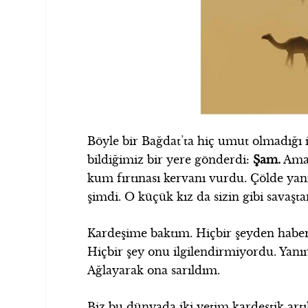
Böyle bir Bağdat’ta hiç umut olmadığı 
bildiğimiz bir yere gönderdi:
Şam.
Ama 
kum fırtınası kervanı vurdu. Çölde ya
şimdi. O küçük kız da sizin gibi savaşt
Kardeşime baktım. Hiçbir şeyden habe
Hiçbir şey onu ilgilendirmiyordu. Yanı
Ağlayarak ona sarıldım.
Biz bu dünyada iki yetim kardeştik art