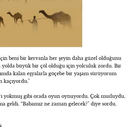
için beni bir kervanla her şeyin daha güzel olduğunu
yolda büyük bir çöl olduğu için yolculuk zordu. Bir
nımda kalan eşyalarla göçebe bir yaşam sürüyorum
an kaçıyordu.”
ri yokmuş gibi orada oyun oynuyordu. Çok mutluydu.
ma geldi. “Babamız ne zaman gelecek?” diye sordu.
ık…