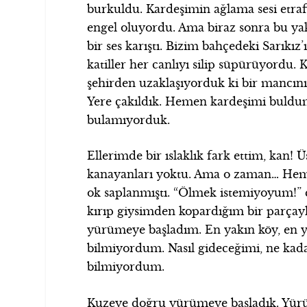
burkuldu. Kardeşimin ağlama sesi etraf
engel oluyordu. Ama biraz sonra bu y
bir ses karıştı. Bizim bahçedeki Sarıkız’
katiller her canlıyı silip süpürüyordu. 
şehirden uzaklaşıyorduk ki bir mancınık
Yere çakıldık. Hemen kardeşimi buldum.
bulamıyorduk.
Ellerimde bir ıslaklık fark ettim, kan!
kanayanları yoktu. Ama o zaman… Hem
ok saplanmıştı. “Ölmek istemiyoyum!” d
kırıp giysimden kopardığım bir parça
yürümeye başladım. En yakın köy, en y
bilmiyordum. Nasıl gideceğimi, ne kad
bilmiyordum.
Kuzeye doğru yürümeye başladık. Yürüd