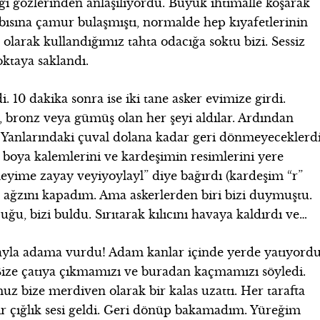
i gözlerinden anlaşılıyordu. Büyük ihtimalle koşarak
bısına çamur bulaşmıştı, normalde hep kıyafetlerinin
 olarak kullandığımız tahta odacığa soktu bizi. Sessiz
oktaya saklandı.
i. 10 dakika sonra ise iki tane asker evimize girdi.
ar, bronz veya gümüş olan her şeyi aldılar. Ardından
. Yanlarındaki çuval dolana kadar geri dönmeyeceklerd
 boya kalemlerini ve kardeşimin resimlerini yere
eyime zayay veyiyoylayl” diye bağırdı (kardeşim “r”
 ağzını kapadım. Ama askerlerden biri bizi duymuştu.
ğu, bizi buldu. Sırıtarak kılıcını havaya kaldırdı ve…
ayla adama vurdu! Adam kanlar içinde yerde yatıyordu
ze çatıya çıkmamızı ve buradan kaçmamızı söyledi.
z bize merdiven olarak bir kalas uzattı. Her tarafta
r çığlık sesi geldi. Geri dönüp bakamadım. Yüreğim