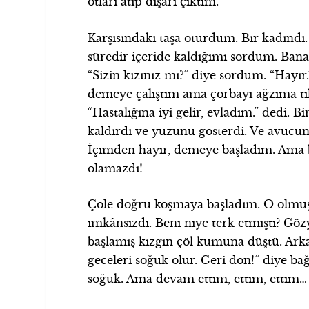
otları atıp dışarı çıktım.
Karşısındaki taşa oturdum. Bir kadındı
süredir içeride kaldığımı sordum. Ban
“Sizin kızınız mı?” diye sordum. “Hayır.
demeye çalıştım ama çorbayı ağzıma tık
“Hastalığına iyi gelir, evladım.” dedi
kaldırdı ve yüzünü gösterdi. Ve avucun
İçimden hayır, demeye başladım. Ama 
olamazdı!
Çöle doğru koşmaya başladım. O ölmüşt
imkânsızdı. Beni niye terk etmişti? G
başlamış kızgın çöl kumuna düştü. Ark
geceleri soğuk olur. Geri dön!” diye b
soğuk. Ama devam ettim, ettim, ettim…