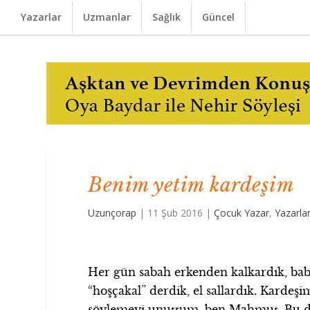
Yazarlar
Uzmanlar
Sağlık
Güncel
Benim yetim kardeşim
Uzunçorap
|
11 Şub 2016
|
Çocuk Yazar
,
Yazarla
Her gün sabah erkenden kalkardık, b
“hoşçakal” derdik, el sallardık. Kardeş
söylemeyi unuttum, ben Mahmut. Bu da