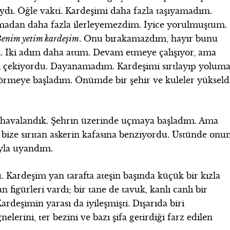
dı. Öğle vakti. Kardeşimi daha fazla taşıyamadım.
kmadan daha fazla ilerleyemezdim. İyice yorulmuştum.
enim yetim kardeşim
. Onu bırakamazdım, hayır bunu
İki adım daha attım. Devam etmeye çalışıyor, ama
 çekiyordu. Dayanamadım. Kardeşimi sırtlayıp yolum
görmeye başladım. Önümde bir şehir ve kuleler yükseld
a havalandık. Şehrin üzerinde uçmaya başladım. Ama
i bize sırıtan askerin kafasına benziyordu. Üstünde onu
yla uyandım.
Kardeşim yan tarafta ateşin başında küçük bir kızla
igürleri vardı; bir tane de tavuk, kanlı canlı bir
ardeşimin yarası da iyileşmişti. Dışarıda biri
erini, ter bezini ve bazı şifa getirdiği farz edilen