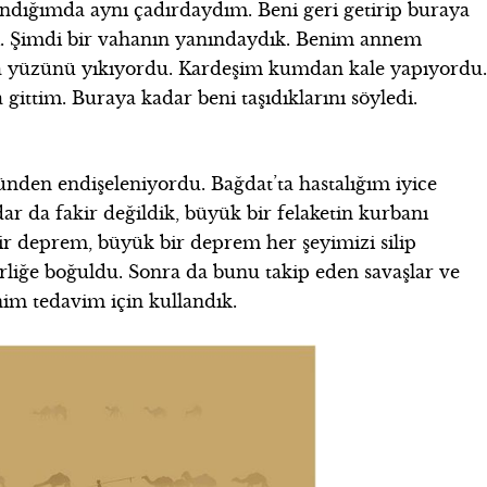
dığımda aynı çadırdaydım. Beni geri getirip buraya
ti. Şimdi bir vahanın yanındaydık. Benim annem
a yüzünü yıkıyordu. Kardeşim kumdan kale yapıyordu
gittim. Buraya kadar beni taşıdıklarını söyledi.
nden endişeleniyordu. Bağdat’ta hastalığım iyice
dar da fakir değildik, büyük bir felaketin kurbanı
ir deprem, büyük bir deprem her şeyimizi silip
rliğe boğuldu. Sonra da bunu takip eden savaşlar ve
nim tedavim için kullandık.