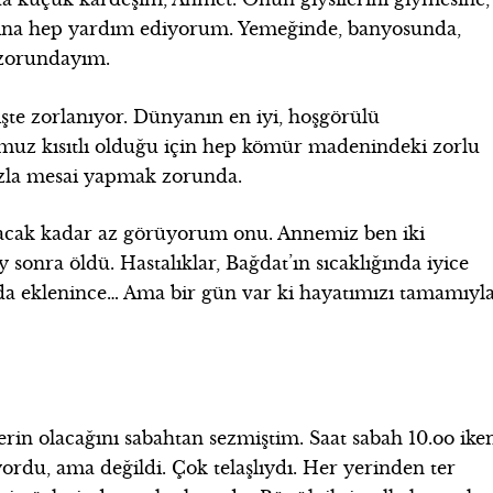
sına hep yardım ediyorum. Yemeğinde, banyosunda,
 zorundayım.
te zorlanıyor. Dünyanın en iyi, hoşgörülü
umuz kısıtlı olduğu için hep kömür madenindeki zorlu
 fazla mesai yapmak zorunda.
acak kadar az görüyorum onu. Annemiz ben iki
sonra öldü. Hastalıklar, Bağdat’ın sıcaklığında iyice
 da eklenince… Ama bir gün var ki hayatımızı tamamıyl
lerin olacağını sabahtan sezmiştim. Saat sabah 10.oo ike
yordu, ama değildi. Çok telaşlıydı. Her yerinden ter