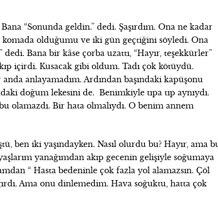
. Bana “Sonunda geldin.” dedi. Şaşırdım. Ona ne kadar
a komada olduğumu ve iki gün geçtiğini söyledi. Ona
” dedi. Bana bir kâse çorba uzattı, “Hayır, teşekkürler”
ıp içirdi. Kusacak gibi oldum. Tadı çok kötüydü.
. Bir anda anlayamadım. Ardından başındaki kapüşonu
daki doğum lekesini de. Benimkiyle tıpa tıp aynıydı.
bu olamazdı. Bir hata olmalıydı. O benim annem
ü, ben iki yaşındayken. Nasıl olurdu bu? Hayır, ama b
özyaşlarım yanağımdan akıp gecenin gelişiyle soğumaya
amdan “ Hasta bedeninle çok fazla yol alamazsın. Çöl
ağırdı. Ama onu dinlemedim. Hava soğuktu, hatta çok