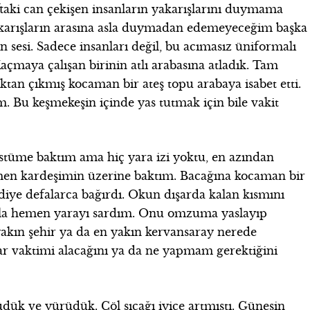
taki can çekişen insanların yakarışlarını duymama
akarışların arasına asla duymadan edemeyeceğim başka
ın sesi. Sadece insanları değil, bu acımasız üniformalı
Kaçmaya çalışan birinin atlı arabasına atladık. Tam
tan çıkmış kocaman bir ateş topu arabaya isabet etti.
 Bu keşmekeşin içinde yas tutmak için bile vakit
 Üstüme baktım ama hiç yara izi yoktu, en azından
en kardeşimin üzerine baktım. Bacağına kocaman bir
iye defalarca bağırdı. Okun dışarda kalan kısmını
yla hemen yarayı sardım. Onu omzuma yaslayıp
akın şehir ya da en yakın kervansaray nerede
ar vaktimi alacağını ya da ne yapmam gerektiğini
ük ve yürüdük. Çöl sıcağı iyice artmıştı. Güneşin