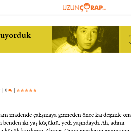
r
|
0
|
abam madende çalışmaya gitmeden önce kardeşimle on
im benden iki yaş küçüktü, yedi yaşındaydı. Ah, adımı
 küçük kardeşim, Ahmet. Onun giysilerini giymesine,