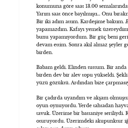
konumuna göre saat 13.00 semalarınday
Yarım saat önce bayılmıştı… Onu bıra
Bir iki adım attım. Kardeşime baktım.
B
yapamazdım. Kafayı yemek üzereydim. 
bunu yapamıyordum. Bir güç beni geri
devam ettim. Sonra akıl almaz şeyler 
birden.
Babam geldi. Elinden tuttum. Bir and
birden dev bir alev topu yükseldi. Şekl
yüzü gözüktü. Ardından bize çarpması
Bir çadırda uyandım ve akşam olmuştu. 
oyun oynuyordu. Yerde tahtadan hayvan f
tavuk. Üzerime bir battaniye seriliydi. K
oturuyordu. Üzerimdeki akupunktur iğnel