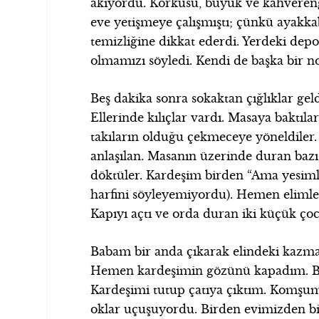
akıyordu. Korkusu, büyük ve kahvereng
eve yetişmeye çalışmıştı; çünkü ayakka
temizliğine dikkat ederdi. Yerdeki depo
olmamızı söyledi. Kendi de başka bir n
Beş dakika sonra sokaktan çığlıklar geld
Ellerinde kılıçlar vardı. Masaya baktıl
takıların olduğu çekmeceye yöneldiler
anlaşılan. Masanın üzerinde duran bazı
döktüler. Kardeşim birden “Ama yesiml
harfini söyleyemiyordu). Hemen elimle
Kapıyı açtı ve orda duran iki küçük çocu
Babam bir anda çıkarak elindeki kazm
Hemen kardeşimin gözünü kapadım. Bi
Kardeşimi tutup çatıya çıktım. Komşumu
oklar uçuşuyordu. Birden evimizden bi