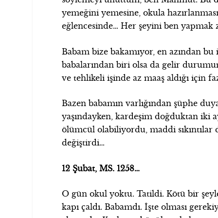
yemeğini yemesine, okula hazırlanma
eğlencesinde… Her şeyini ben yapmak
Babam bize bakamıyor, en azından bu iş
babalarından biri olsa da gelir durum
ve tehlikeli işinde az maaş aldığı için
Bazen babamın varlığından şüphe duy
yaşındayken, kardeşim doğduktan iki ay 
ölümcül olabiliyordu, maddi sıkıntılar
değiştirdi…
12 Şubat, MS. 1258…
O gün okul yoktu. Tatildi. Kötü bir şey
kapı çaldı. Babamdı. İşte olması gereki