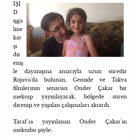
IŞİ
D
işga
line
kar
şı
dir
eniş
le dayanışma amacıyla uzun süredir
Rojava’da bulunan, Gemide ve Takva
filmlerinin senaristi Önder Çakar bir
mektup yayınlayarak, bölgede süren
direnişi ve yapılan çalışmaları aktardı.
Taraf’ta yayınlanan Önder Çakar’ın
mektubu şöyle: