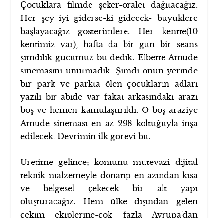
Çocuklara filmde şeker-oralet dağıtacağız.
Her şey iyi giderse-ki gidecek- büyüklere
başlayacağız gösterimlere. Her kentte(10
kentimiz var), hafta da bir gün bir seans
şimdilik gücümüz bu dedik. Elbette Amude
sinemasını unutmadık. Şimdi onun yerinde
bir park ve parkta ölen çocukların adları
yazılı bir abide var fakat arkasındaki arazi
boş ve hemen kamulaştırıldı. O boş araziye
Amude sineması en az 298 koltuğuyla inşa
edilecek. Devrimin ilk görevi bu.
Üretime gelince; komünü mütevazi dijital
teknik malzemeyle donatıp en azından kısa
ve belgesel çekecek bir alt yapı
oluşturacağız. Hem ülke dışından gelen
çekim ekiplerine-çok fazla Avrupa’dan