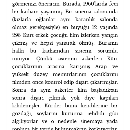
görmenizi öneririm. Burada, 1960’larda feci
bir katliam yaşanmış. Bir sinema salonunda
(kızlarla oğlanlar aynı karanlık salonda
olmaz gerekçesiyle) en büyüğü 12 yaşında
298 Kürt erkek çocuğu film izlerken yangın
çıkmış ve hepsi yanarak ölmüş. Buranın
halkı bu katliamdan sistemi sorumlu
tutuyor. Çünkü sistemin askerleri Kürt
çocuklarının arasına karışmış Arap ve
yüksek düzey memurlarının çocuklarını
filmden önce kontrol edip dışarı çıkarmışlar.
Sonra da aynı askerler film başladıktan
sonra dışarı çıkmak yok diye kapıları
kilitlemişler. Kürtler bunu kendilerine bir
gözdağı, soylarını kurutma tehdidi gibi
algılıyorlar ve o nedenle sinemaya yada
topluca bir yerde bulunmaktan korkuyorlar,