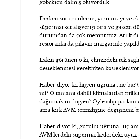
göbekten dalmış oluyorduk.
Derken süt ürünlerini, yumurtayı ve 
süpermarket alışverişi
bira
ve gazete düz
durumdan da çok memnunuz. Artık dışar
restoranlarda pilavın margarinle yapıl
Lakin görünen o ki, elimizdeki tek sağl
desteklenmesi gerekirken köstekleniyor. 
Haber diyor ki, hijyen uğruna.. ne bu?
mi? O tamamı dahili klimalardan millet
dağıtmak mı hijyen? Öyle silip parlatı
ama kırk AVM temizliğine değişmem bir 
Haber diyor ki, gürültü uğruna.. üç amc
AVM’lerdeki süpermarketlerdeki uyuz Spy