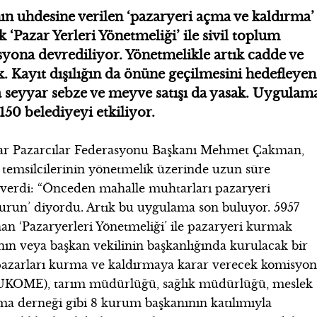
ın uhdesine verilen ‘pazaryeri açma ve kaldırma’
k ‘Pazar Yerleri Yönetmeliği’ ile sivil toplum
yona devrediliyor. Yönetmelikle artık cadde ve
. Kayıt dışılığın da önüne geçilmesini hedefleyen
a seyyar sebze ve meyve satışı da yasak. Uygulam
150 belediyeyi etkiliyor.
yar Pazarcılar Federasyonu Başkanı Mehmet Çakman,
 temsilcilerinin yönetmelik üzerinde uzun süre
ri verdi: “Önceden mahalle muhtarları pazaryeri
 kurun’ diyordu. Artık bu uygulama son buluyor. 5957
anan ‘Pazaryerleri Yönetmeliği’ ile pazaryeri kurmak
ın veya başkan vekilinin başkanlığında kurulacak bir
pazarları kurma ve kaldırmaya karar verecek komisyon
(UKOME), tarım müdürlüğü, sağlık müdürlüğü, meslek
uma derneği gibi 8 kurum başkanının katılımıyla