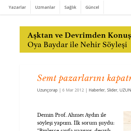
Yazarlar
Uzmanlar
Sağlık
Güncel
Semt pazarlarını kapat
Uzunçorap
|
6 Mar 2012
|
Haberler
,
Slider
,
UZUN
Demin Prof. Ahmet Aydın ile
söyleşi yaptım. İlk sorum şuydu:
“Binlerce sayfa yazıyor, detaylı