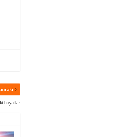
onraki
i hayatlar