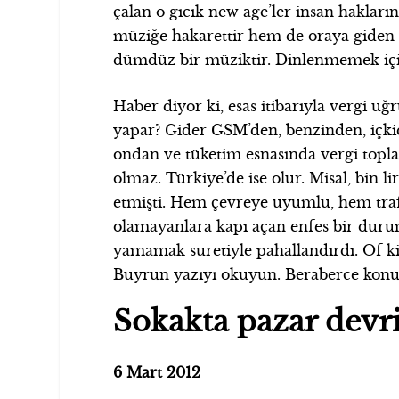
çalan o gıcık new age’ler insan hakların
müziğe hakarettir hem de oraya giden i
dümdüz bir müziktir. Dinlenmemek için
Haber diyor ki, esas itibarıyla vergi u
yapar? Gider GSM’den, benzinden, içkide
ondan ve tüketim esnasında vergi topl
olmaz. Türkiye’de ise olur. Misal, bin 
etmişti. Hem çevreye uyumlu, hem traf
olamayanlara kapı açan enfes bir durum 
yamamak suretiyle pahallandırdı. Of ki
Buyrun yazıyı okuyun. Beraberce konu
Sokakta pazar devri
6 Mart 2012