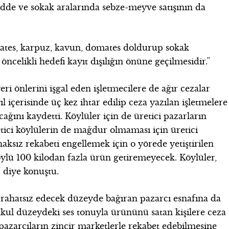
de ve sokak aralarında sebze-meyve satışının da
tates, karpuz, kavun, domates doldurup sokak
ncelikli hedefi kayıt dışılığın önüne geçilmesidir.”
eri önlerini işgal eden işletmecilere de ağır cezalar
 içerisinde üç kez ihtar edilip ceza yazılan işletmelere
ğını kaydetti. Köylüler için de üretici pazarların
ici köylülerin de mağdur olmaması için üretici
aksız rekabeti engellemek için o yörede yetiştirilen
köylü 100 kilodan fazla ürün getiremeyecek. Köylüler,
” diye konuştu.
 rahatsız edecek düzeyde bağıran pazarcı esnafına da
ul düzeydeki ses tonuyla ürününü satan kişilere ceza
pazarcıların zincir marketlerle rekabet edebilmesine