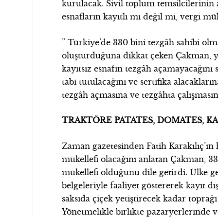
kurulacak. Sivil toplum temsilcilerinin
esnafların kayıtlı mı değil mi, vergi mü
” Türkiye’de 330 bini tezgâh sahibi ol
oluşturduğuna dikkat çeken Çakman, yö
kayıtsız esnafın tezgâh açamayacağını s
tabi tutulacağını ve sertifika alacaklar
tezgâh açmasına ve tezgâhta çalışmasına
TRAKTÖRE PATATES, DOMATES, K
Zaman gazetesinden Fatih Karakılıç’ın 
mükellefi olacağını anlatan Çakman, 33
mükellefi olduğunu dile getirdi. Ülke ge
belgeleriyle faaliyet göstererek kayıt d
saksıda çiçek yetiştirecek kadar toprağı
Yönetmelikle birlikte pazaryerlerinde 