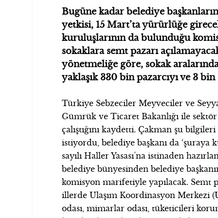
Bugüne kadar belediye başkanların
yetkisi, 15 Mart’ta yürürlüğe girece
kuruluşlarının da bulunduğu komis
sokaklara semt pazarı açılamayacak
yönetmeliğe göre, sokak aralarınd
yaklaşık 330 bin pazarcıyı ve 3 bin 
Türkiye Sebzeciler Meyveciler ve Sey
Gümrük ve Ticaret Bakanlığı ile sektör
çalıştığını kaydetti. Çakman şu bilgile
istiyordu, belediye başkanı da ‘şuraya
sayılı Haller Yasası’na istinaden hazırl
belediye bünyesinden belediye başkanın
komisyon marifetiyle yapılacak. Semt 
illerde Ulaşım Koordinasyon Merkezi 
odası, mimarlar odası, tüketicileri kor