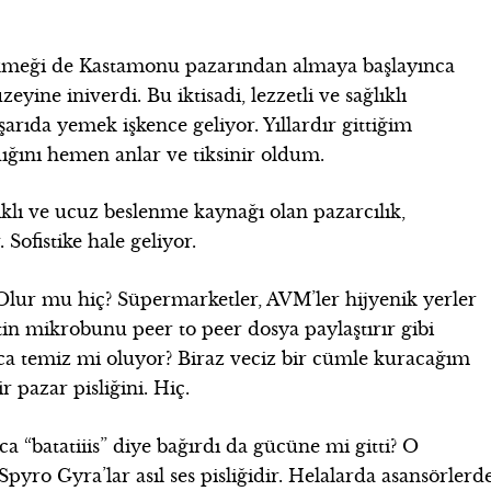
ekmeği de Kastamonu pazarından almaya başlayınca
eyine iniverdi. Bu iktisadi, lezzetli ve sağlıklı
ıda yemek işkence geliyor. Yıllardır gittiğim
dığını hemen anlar ve tiksinir oldum.
ıklı ve ucuz beslenme kaynağı olan pazarcılık,
Sofistike hale geliyor.
 Olur mu hiç? Süpermarketler, AVM’ler hijyenik yerler
in mikrobunu peer to peer dosya paylaştırır gibi
nca temiz mi oluyor? Biraz veciz bir cümle kuracağım
pazar pisliğini. Hiç.
a “batatiiis” diye bağırdı da gücüne mi gitti? O
ro Gyra’lar asıl ses pisliğidir. Helalarda asansörlerd