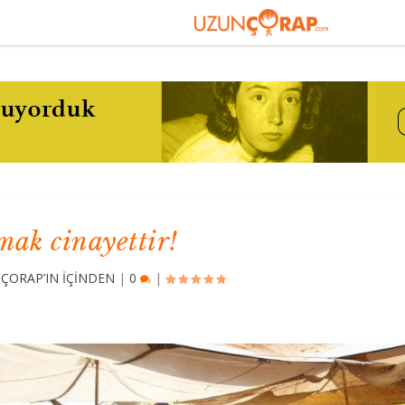
mak cinayettir!
ÇORAP’IN İÇİNDEN
|
0
|