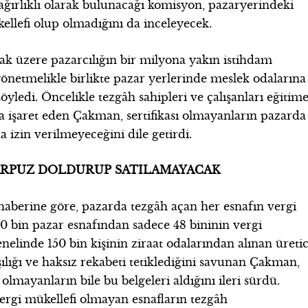
 ağırlıklı olarak bulunacağı komisyon, pazaryerindeki
kellefi olup olmadığını da inceleyecek.
mak üzere pazarcılığın bir milyona yakın istihdam
netmelikle birlikte pazar yerlerinde meslek odalarına
öyledi. Öncelikle tezgâh sahipleri ve çalışanları eğitim
ına işaret eden Çakman, sertifikası olmayanların pazarda
 izin verilmeyeceğini dile getirdi.
ARPUZ DOLDURUP SATILAMAYACAK
haberine göre, pazarda tezgâh açan her esnafın vergi
0 bin pazar esnafından sadece 48 bininin vergi
nelinde 150 bin kişinin ziraat odalarından alınan üretic
ışılığı ve haksız rekabeti tetiklediğini savunan Çakman,
 olmayanların bile bu belgeleri aldığını ileri sürdü.
vergi mükellefi olmayan esnafların tezgâh