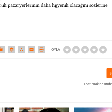
tık pazaryerlerinin daha hijyenik olacağını sözlerine
OYLA
S
Tost makinesindek