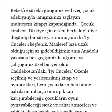
Bebek’te sürekli gittiğimiz ve İsveç çocuk
edebiyatıyla tanışmamızı sağlayan
muhteşem kitapçı kapandığında, “Çocuk
kitabevi Türkiye için erken herhalde” diye
düşünüp bir süre yas tutmuştum ki ‘İyi
Cüceler’i keşfettik. Maalesef bize uzak
olduğu için az gidebildiğimiz ama Anadolu
yakasına her geçişimizde uğramaya
çalıştığımız özel bir yer oldu,
Caddebostan’daki ‘İyi Cüceler.’ Özenle
seçilmiş ve yerleştirilmiş kitap ve
oyuncakları, hem çocukların hem anne-
babaların rahatça oturup kitap
karıştırabileceği, çocukların oyun
oynayabileceği sıcak ve rahat atmosferi ve
tabii ki ahşap eviyle çok keyifli zaman