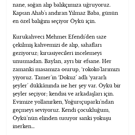
nane, soğan alıp balıkçımıza uğruyoruz.
Kaptan Ahab’ı andıran Yılmaz Baba, günün
en özel balığını seçiyor Öykü için.
Kurukahveci Mehmet Efendi’den taze
çekilmiş kahvemizi de alıp, sahafları
geziyoruz; kırtasiyecileri incelemeyi
unutmadan. Baylan, ayrı bir efsane. Her
zamanki masamıza oturup, ‘rokoko’larımızı
yiyoruz. Tamer’in ‘Dokuz’ adlı ‘yararlı
şeyler’ dükkânında ise her şey var. Öykü bir
şeyler seçiyor; kendisi ve arkadaşları için.
Evimize yollanırken, Yoğurtçuparkı’ndan
geçmeyi seviyoruz. Kendi çocukluğum,
Öykü’nün elinden tutuyor sanki yokuşu
inerken…