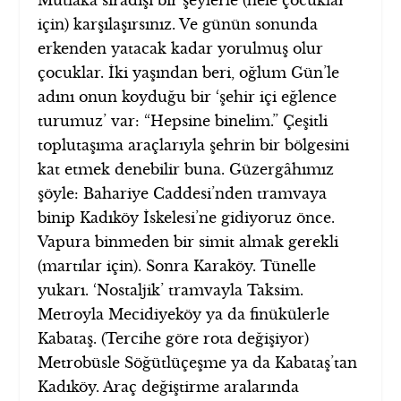
Mutlaka sıradışı bir şeylerle (hele çocuklar
için) karşılaşırsınız. Ve günün sonunda
erkenden yatacak kadar yorulmuş olur
çocuklar. İki yaşından beri, oğlum Gün’le
adını onun koyduğu bir ‘şehir içi eğlence
turumuz’ var: “Hepsine binelim.” Çeşitli
toplutaşıma araçlarıyla şehrin bir bölgesini
kat etmek denebilir buna. Güzergâhımız
şöyle: Bahariye Caddesi’nden tramvaya
binip Kadıköy İskelesi’ne gidiyoruz önce.
Vapura binmeden bir simit almak gerekli
(martılar için). Sonra Karaköy. Tünelle
yukarı. ‘Nostaljik’ tramvayla Taksim.
Metroyla Mecidiyeköy ya da finükülerle
Kabataş. (Tercihe göre rota değişiyor)
Metrobüsle Söğütlüçeşme ya da Kabataş’tan
Kadıköy. Araç değiştirme aralarında