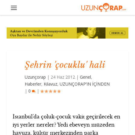
Şehrin 'çocuklu' hali
Uzunçorap
|
24 Haz 2012
|
Genel
,
Haberler
,
Kılavuz
,
UZUNÇORAP’IN İÇİNDEN
|
0
|
İstanbul’da çoluk-çocuk vakit geçirilecek en
iyi yerler nereler? Yedi ebeveyn müzeden
havuza, kültür merkezinden parka