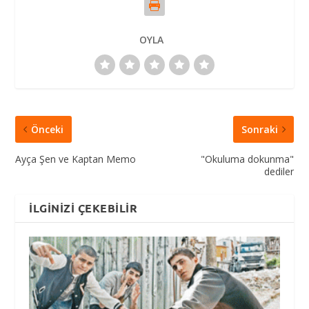
OYLA
Önceki
Sonraki
Ayça Şen ve Kaptan Memo
"Okuluma dokunma"
dediler
İLGINIZI ÇEKEBILIR