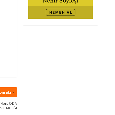
onraki
kları: ODA
SICAKLIĞI