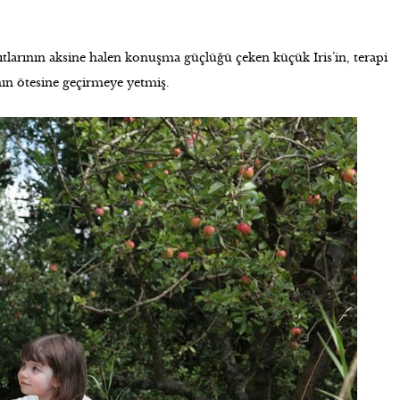
şıtlarının aksine halen konuşma güçlüğü çeken k
terapi
üçük Iris’in,
nın ötesine geçirmeye yetmiş.