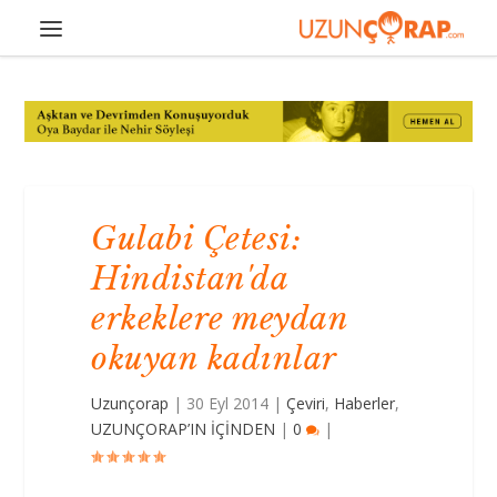
Gulabi Çetesi:
Hindistan'da
erkeklere meydan
okuyan kadınlar
Uzunçorap
|
30 Eyl 2014
|
Çeviri
,
Haberler
,
UZUNÇORAP’IN İÇİNDEN
|
0
|