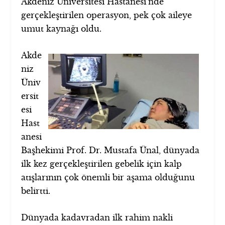
Akdeniz Üniversitesi Hastanesi’nde
gerçekleştirilen operasyon, pek çok aileye
umut kaynağı oldu.
Akde
niz
Üniv
ersit
esi
Hast
anesi
Başhekimi Prof. Dr. Mustafa Ünal, dünyada
ilk kez gerçekleştirilen gebelik için kalp
atışlarının çok önemli bir aşama olduğunu
belirtti.
Dünyada kadavradan ilk rahim nakli