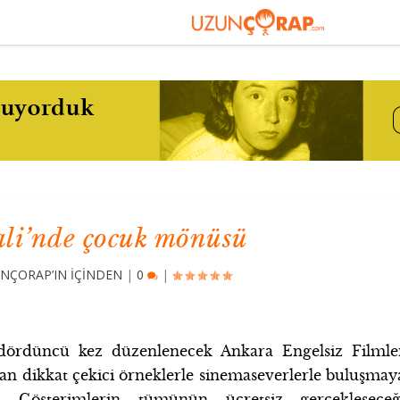
ali’nde çocuk mönüsü
NÇORAP’IN İÇİNDEN
|
0
|
 dördüncü kez düzenlenecek Ankara Engelsiz Filmle
an dikkat çekici örneklerle sinemaseverlerle buluşmay
. Gösterimlerin tümünün ücretsiz gerçekleşeceğ