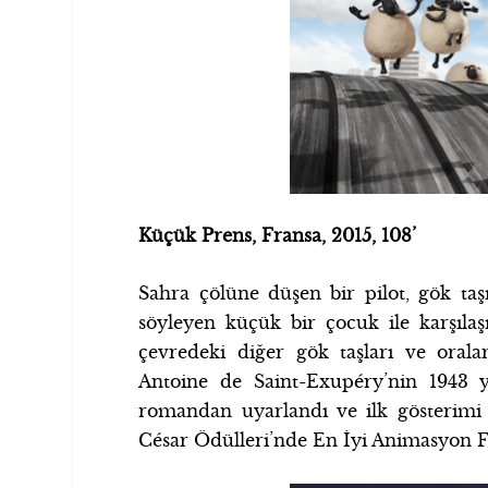
Küçük Prens, Fransa, 2015, 108’
Sahra çölüne düşen bir pilot, gök ta
söyleyen küçük bir çocuk ile karşılaş
çevredeki diğer gök taşları ve orala
Antoine de Saint-Exupéry’nin 1943 yı
romandan uyarlandı ve ilk gösterimi g
César Ödülleri’nde En İyi Animasyon Fi