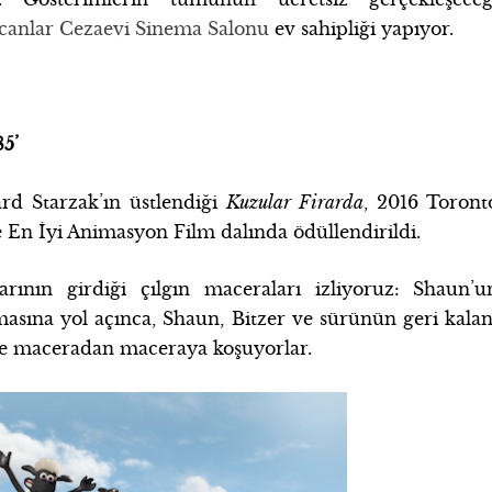
canlar Cezaevi Sinema Salonu
ev sahipliği yapıyor.
85’
rd Starzak’ın üstlendiği
Kuzular Firarda
, 2016 Toront
e En İyi Animasyon Film dalında ödüllendirildi.
rının girdiği çılgın maceraları izliyoruz: Shaun’u
masına yol açınca, Shaun, Bitzer ve sürünün geri kalan
de maceradan maceraya koşuyorlar.