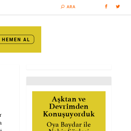
r
a
i