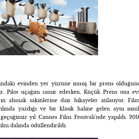
şındaki evinden yer yüzüne inmiş bir prens olduğun
ır. Pilot uçağını tamir ederken, Küçük Prens ona evi
rın ahmak sakinlerine dair hikayeler anlatıyor. Film
lında yazdığı ve bir klasik haline gelen aynı isiml
eçtiğimiz yıl Cannes Film Festivali’nde yapıldı. 201
lm dalında ödüllendirildi.