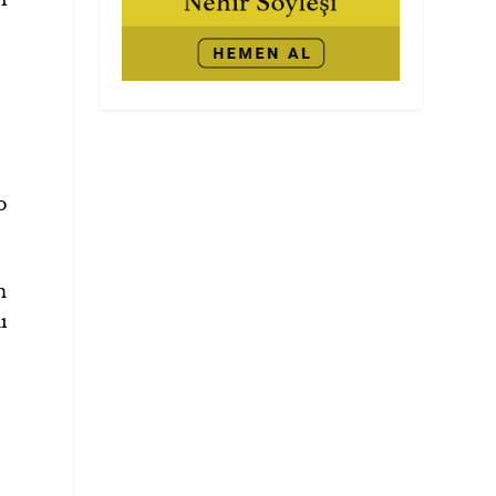
o
n
ı