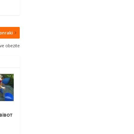
onraki
 ve obezite
 BİBOT