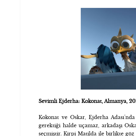
Sevimli Ejderha: Kokonat, Almanya, 201
Kokonat ve Oskar, Ejderha Adası’nda 
gerektiği halde uçamaz, arkadaşı Oska
seçmiştir. Kirpi Matilda ile birlikte göz