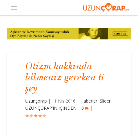
Otizm hakkında
bilmeniz gereken 6
şey
Uzunçorap
|
11 Nis 2016
|
Haberler
,
Slider
,
UZUNÇORAP’IN İÇİNDEN
|
0
|