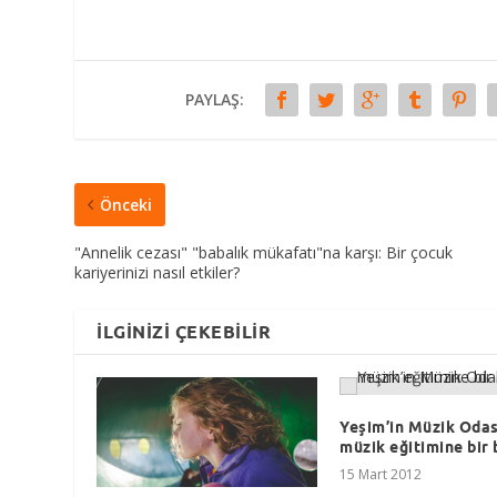
PAYLAŞ:
Önceki
"Annelik cezası" "babalık mükafatı"na karşı: Bir çocuk
kariyerinizi nasıl etkiler?
İLGINIZI ÇEKEBILIR
Yeşim’in Müzik Odas
müzik eğitimine bir 
15 Mart 2012