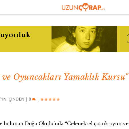
 ve Oyuncakları Yamaklık Kursu"
’IN İÇİNDEN
|
0
|
inde bulunan Doğa Okulu’nda “Geleneksel çocuk oyun ve