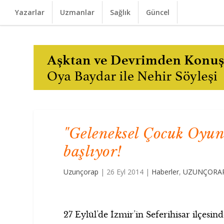
Yazarlar
Uzmanlar
Sağlık
Güncel
"Geleneksel Çocuk Oyun
başlıyor!
Uzunçorap
|
26 Eyl 2014
|
Haberler
,
UZUNÇORAP
27 Eylül’de İzmir’in Seferihisar ilçes