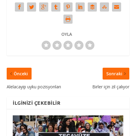
OYLA
Önceki
Sonraki
Alelacayip uyku pozisyonları
Birler için zil çalıyor
İLGINIZI ÇEKEBILIR