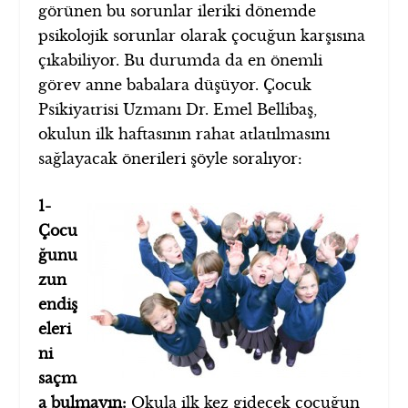
görünen bu sorunlar ileriki dönemde
psikolojik sorunlar olarak çocuğun karşısına
çıkabiliyor. Bu durumda da en önemli
görev anne babalara düşüyor. Çocuk
Psikiyatrisi Uzmanı Dr. Emel Bellibaş,
okulun ilk haftasının rahat atlatılmasını
sağlayacak önerileri şöyle soralıyor:
1-
Çocu
ğunu
zun
endiş
eleri
ni
saçm
a bulmayın:
Okula ilk kez gidecek çocuğun