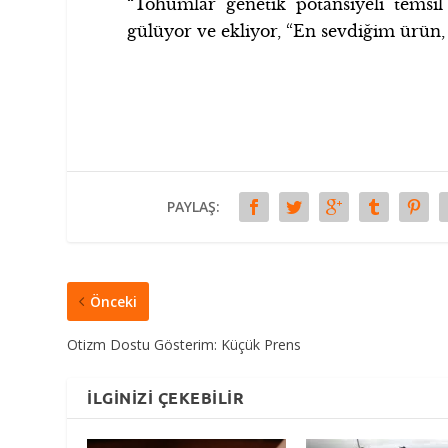
“Tohumlar genetik potansiyeli temsi
gülüyor ve ekliyor, “En sevdiğim ürün, 
PAYLAŞ:
Önceki
Otizm Dostu Gösterim: Küçük Prens
İLGINIZI ÇEKEBILIR