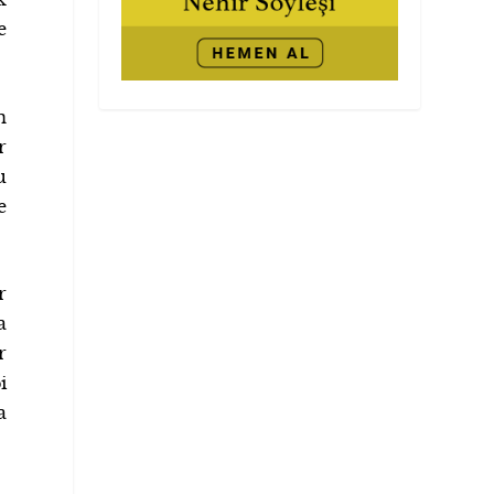
e
n
r
u
e
r
a
r
i
a