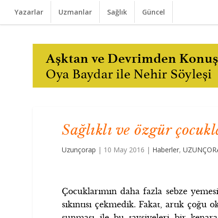
Yazarlar
Uzmanlar
Sağlık
Güncel
Sağlıklı ve özgür çocukl
Uzunçorap
|
10 May 2016
|
Haberler
,
UZUNÇORA
Çocuklarımın daha fazla sebze yemesi
sıkıntısı çekmedik. Fakat, artık çoğu 
sunması ile bu tavsiyeleri bir kenar