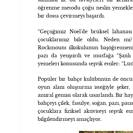
öğrenme metodu çoğu neslin yemeklerd
bir dosta çevirmeyi başardı.
“Geçtiğimiz Noel’de brüksel lahana
çocuklarımız bile oldu. Neden mi? 
Rockmount ilkokulunun başöğretmeni 
pazı da yetiştirdi ve mutfağa “Şanlı 
yemeleri konusunda teşvik ettiler: “Lütf
Popüler bir bahçe kulübünün de öncüsü
oyun alanı oluşturma isteğiyle şeker
amiral gemisi olarak tasarlandı. Bir ha
bahçeyi çilek, fasulye, soğan, pazı, pata
çocuklara fiziksel aktiviteyi teşvik
bilgilendirmeyi amaçlıyor.