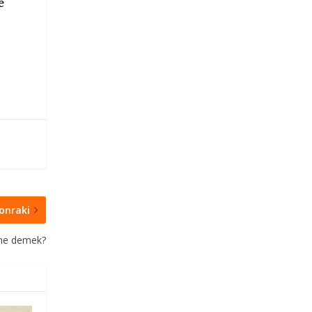
e
onraki
 ne demek?