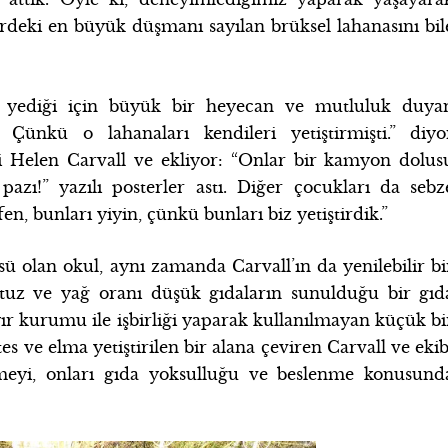
eki en büyük düşmanı sayılan brüksel lahanasını bil
sı yediği için büyük bir heyecan ve mutluluk duya
Çünkü o lahanaları kendileri yetiştirmişti.” diyo
Helen Carvall ve ekliyor: “Onlar bir kamyon dolus
pazı!” yazılı posterler astı. Diğer çocukları da sebz
en, bunları yiyin, çünkü bunları biz yetiştirdik.”
 olan okul, aynı zamanda Carvall’ın da yenilebilir bi
, tuz ve yağ oranı düşük gıdaların sunulduğu bir gıd
yır kurumu ile işbirliği yaparak kullanılmayan küçük bi
tes ve elma yetiştirilen bir alana çeviren Carvall ve ekib
 etmeyi, onları gıda yoksulluğu ve beslenme konusund