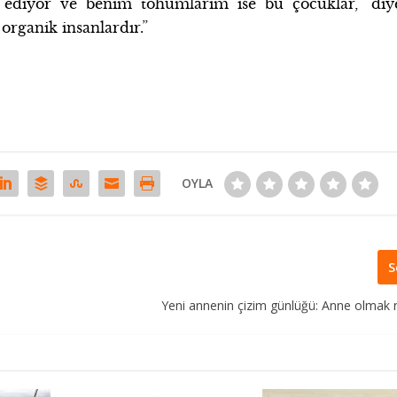
l ediyor ve benim tohumlarım ise bu çocuklar,” diy
organik insanlardır.”
OYLA
S
Yeni annenin çizim günlüğü: Anne olmak