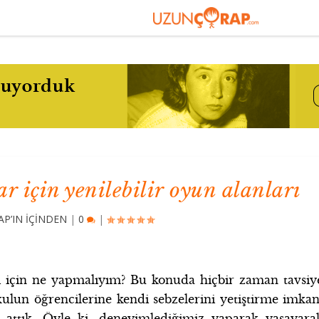
ar için yenilebilir oyun alanları
P’IN İÇİNDEN
|
0
|
 için ne yapmalıyım? Bu konuda hiçbir zaman tavsiy
okulun öğrencilerine kendi sebzelerini yetiştirme imkan
a attık. Öyle ki, deneyimlediğimiz yaparak yaşayara