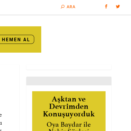
e
ı
k