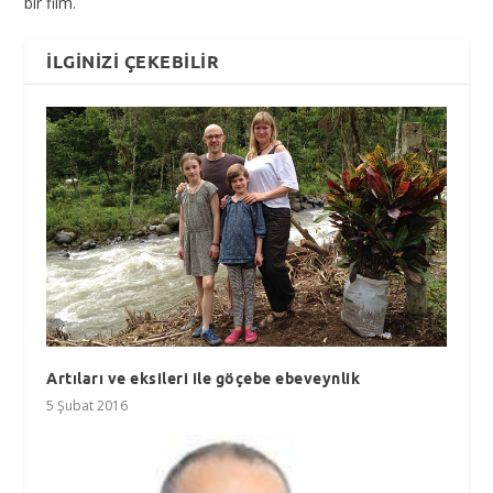
bir film.
İLGINIZI ÇEKEBILIR
Artıları ve eksileri ile göçebe ebeveynlik
5 Şubat 2016