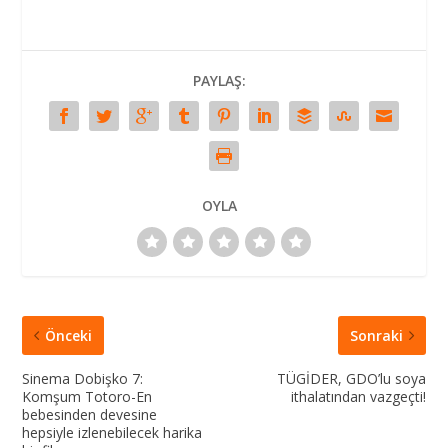
PAYLAŞ:
OYLA
Önceki
Sonraki
Sinema Dobişko 7:
TÜGİDER, GDO’lu soya
Komşum Totoro-En
ithalatından vazgeçti!
bebesinden devesine
hepsiyle izlenebilecek harika