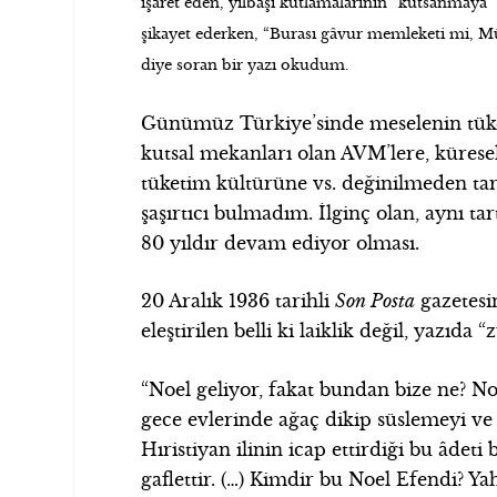
işaret eden, yılbaşı kutlamalarının “kutsanmaya
şikayet ederken, “Burası gâvur memleketi mi, M
diye soran bir yazı okudum.
Günümüz Türkiye’sinde meselenin tük
kutsal mekanları olan AVM’lere, kürese
tüketim kültürüne vs. değinilmeden tart
şaşırtıcı bulmadım. İlginç olan, aynı ta
80 yıldır devam ediyor olması.
20 Aralık 1936 tarihli
Son Posta
gazetesi
eleştirilen belli ki laiklik değil, yazıd
“Noel geliyor, fakat bundan bize ne? No
gece evlerinde ağaç dikip süslemeyi ve
Hıristiyan ilinin icap ettirdiği bu âdet
gaflettir. (…) Kimdir bu Noel Efendi? Ya