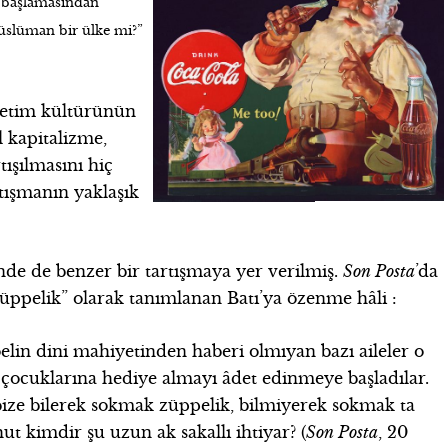
” başlamasından
üslüman bir ülke mi?”
etim kültürünün
l kapitalizme,
ışılmasını hiç
rtışmanın yaklaşık
nde de benzer bir tartışmaya yer verilmiş.
Son Posta
’da
a “züppelik” olarak tanımlanan Batı’ya özenme hâli :
elin dini mahiyetinden haberi olmıyan bazı aileler o
 çocuklarına hediye almayı âdet edinmeye başladılar.
i bize bilerek sokmak züppelik, bilmiyerek sokmak ta
hut kimdir şu uzun ak sakallı ihtiyar? (
Son Posta
, 20