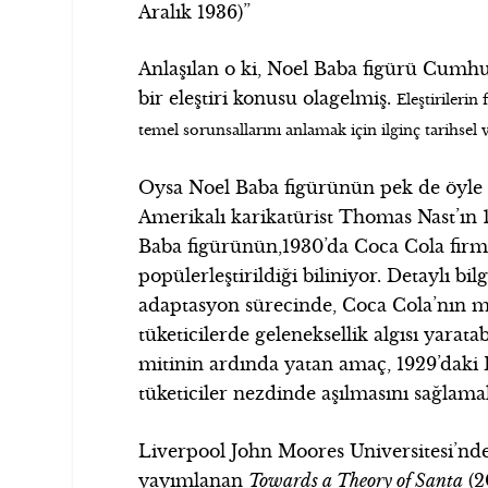
Aralık 1936)”
Anlaşılan o ki, Noel Baba figürü Cum
bir eleştiri konusu olagelmiş.
Eleştirileri
temel sorunsallarını anlamak için ilginç tarihsel v
Oysa Noel Baba figürünün pek de öyle Hır
Amerikalı karikatürist Thomas Nast’ın 1
Baba figürünün,1930’da Coca Cola firm
popülerleştirildiği biliniyor. Detaylı bi
adaptasyon sürecinde, Coca Cola’nın ma
tüketicilerde geleneksellik algısı yarata
mitinin ardında yatan amaç, 1929’daki
tüketiciler nezdinde aşılmasını sağlama
Liverpool John Moores Universitesi’nd
yayımlanan
Towards a Theory of Santa
(2