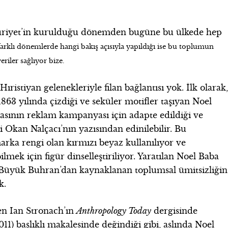
huriyet’in kurulduğu dönemden bugüne bu ülkede hep
n farklı dönemlerde hangi bakış açısıyla yapıldığı ise bu toplumun
eriler sağlıyor bize.
istiyan gelenekleriyle filan bağlantısı yok. İlk olarak
863 yılında çizdiği ve seküler motifler taşıyan Noel
asının reklam kampanyası için adapte edildiği ve
lgi Okan Nalçacı’nın yazısından edinilebilir. Bu
rka rengi olan kırmızı beyaz kullanılıyor ve
bilmek için figür dinselleştiriliyor. Yaratılan Noel Baba
 Büyük Buhran’dan kaynaklanan toplumsal ümitsizliğin
k.
en Ian Stronach’ın
Anthropology Today
dergisinde
011) başlıklı makalesinde değindiği gibi, aslında Noel