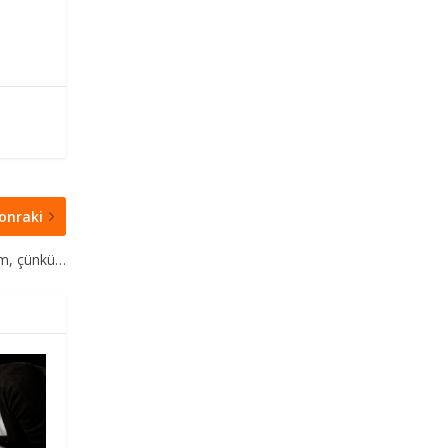
onraki
ım, çünkü…