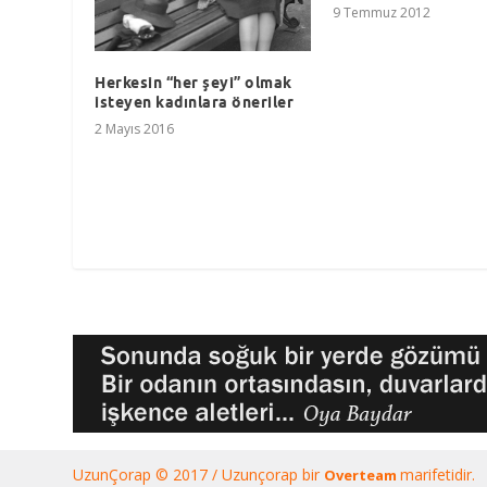
9 Temmuz 2012
Herkesin “her şeyi” olmak
isteyen kadınlara öneriler
2 Mayıs 2016
UzunÇorap © 2017 / Uzunçorap bir
marifetidir.
Overteam