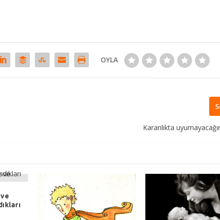
OYLA
S
Karanlıkta uyumayacağ
 ve
ıkları