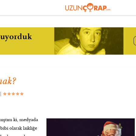
mak?
|
mıştım ki, medyada
bi olarak laikliğe