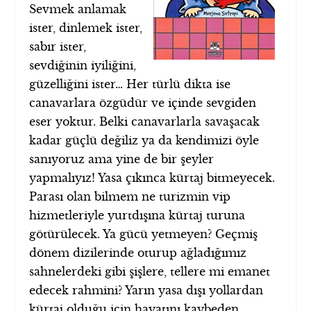
Sevmek anlamak
ister, dinlemek ister,
sabır ister,
sevdiğinin iyiliğini,
güzelliğini ister… Her türlü dikta ise
canavarlara özgüdür ve içinde sevgiden
eser yoktur. Belki canavarlarla savaşacak
kadar güçlü değiliz ya da kendimizi öyle
sanıyoruz ama yine de bir şeyler
yapmalıyız! Yasa çıkınca kürtaj bitmeyecek.
Parası olan bilmem ne turizmin vip
hizmetleriyle yurtdışına kürtaj turuna
götürülecek. Ya gücü yetmeyen? Geçmiş
dönem dizilerinde oturup ağladığımız
sahnelerdeki gibi şişlere, tellere mi emanet
edecek rahmini? Yarın yasa dışı yollardan
kürtaj olduğu için hayatını kaybeden,