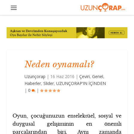
Neden oynamalı?
Uzunçorap
|
16 Haz 2016
|
Çeviri
,
Genel
,
Haberler
,
Slider
,
UZUNÇORAP’IN İÇİNDEN
|
0
|
Oyun, çocuğunuzun entelektüel, sosyal ve
duygusal gelişiminin en önemli
parçalarından biri. Aynı zamanda