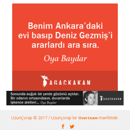
UzunÇorap © 2017 / Uzunçorap bir
marifetidir.
Overteam