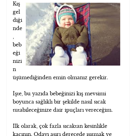
Kış
gel
diği
nde
,
beb
eği
nizi
n
üşümediğinden emin olmanız gerekir.
İşte, bu yazıda bebeğinizi kış mevsimi
boyunca sağlıklı bir şekilde nasıl sıcak
tutabileceğinize dair ipuçları vereceğim.
İlk olarak, çok fazla sıcaktan kesinlikle
kaçının. Odayı aşırı derecede ısıtmak ve