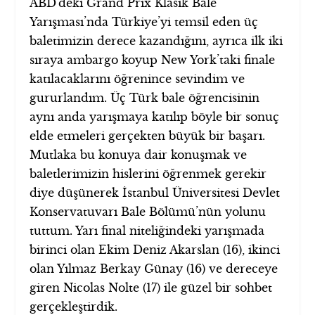
ABD’deki Grand Prix Klasik Bale
Yarışması’nda Türkiye’yi temsil eden üç
baletimizin derece kazandığını, ayrıca ilk iki
sıraya ambargo koyup New York’taki finale
katılacaklarını öğrenince sevindim ve
gururlandım. Üç Türk bale öğrencisinin
aynı anda yarışmaya katılıp böyle bir sonuç
elde etmeleri gerçekten büyük bir başarı.
Mutlaka bu konuya dair konuşmak ve
baletlerimizin hislerini öğrenmek gerekir
diye düşünerek İstanbul Üniversitesi Devlet
Konservatuvarı Bale Bölümü’nün yolunu
tuttum. Yarı final niteliğindeki yarışmada
birinci olan Ekim Deniz Akarslan (16), ikinci
olan Yılmaz Berkay Günay (16) ve dereceye
giren Nicolas Nolte (17) ile güzel bir sohbet
gerçekleştirdik.