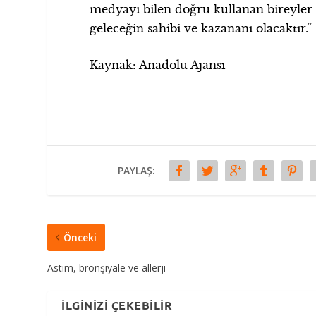
medyayı bilen doğru kullanan bireyler o
geleceğin sahibi ve kazananı olacaktır.”
Kaynak: Anadolu Ajansı
PAYLAŞ:
Önceki
Astım, bronşiyale ve allerji
İLGINIZI ÇEKEBILIR