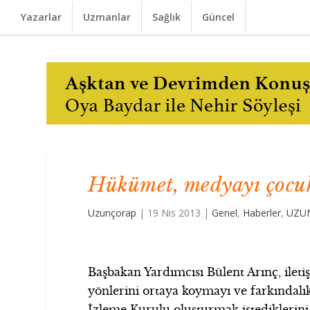
Yazarlar
Uzmanlar
Sağlık
Güncel
Hükümet, medyayı çocuk
Uzunçorap
|
19 Nis 2013
|
Genel
,
Haberler
,
UZUN
Başbakan Yardımcısı Bülent Arınç, ilet
yönlerini ortaya koymayı ve farkındalı
İzleme Kurulu oluşturmak istediklerini 