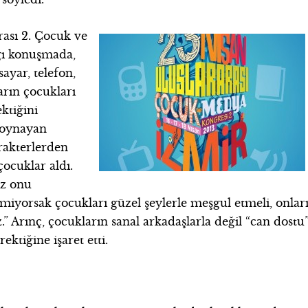
rası 2. Çocuk ve
ğı konuşmada,
ayar, telefon,
rın çocukları
ktiğini
a oynayan
arakterlerden
ocuklar aldı.
ız onu
miyorsak çocukları güzel şeylerle meşgul etmeli, onlar
.” Arınç, çocukların sanal arkadaşlarla değil “can dostu
ektiğine işaret etti.