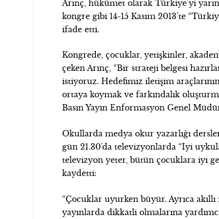
Arınç, hükümet olarak Türkiye’yi yarınl
kongre gibi 14-15 Kasım 2013’te “Türki
ifade etti.
Kongrede, çocuklar, yetişkinler, akad
çeken Arınç, “Bir strateji belgesi ha
istiyoruz. Hedefimiz iletişim araçları
ortaya koymak ve farkındalık oluşturma
Basın Yayın Enformasyon Genel Müdürlü
Okullarda medya okur yazarlığı dersleri
gün 21.30’da televizyonlarda “İyi uyku
televizyon yeter, bütün çocuklara iyi ge
kaydetti:
“Çocuklar uyurken büyür. Ayrıca akıllı i
yayınlarda dikkatli olmalarına yardımc