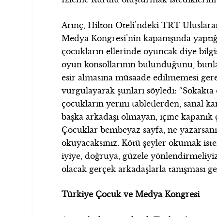
Arınç, Hilton Oteli’ndeki TRT Uluslara
Medya Kongresi’nin kapanışında yaptı
çocukların ellerinde oyuncak diye bilgis
oyun konsollarının bulunduğunu, bunla
esir almasına müsaade edilmemesi gere
vurgulayarak şunları söyledi: “Sokakt
çocukların yerini tabletlerden, sanal k
başka arkadaşı olmayan, içine kapanık ç
Çocuklar bembeyaz sayfa, ne yazarsan
okuyacaksınız. Kötü şeyler okumak iste
iyiye, doğruya, güzele yönlendirmeliyiz
olacak gerçek arkadaşlarla tanışması ger
Türkiye Çocuk ve Medya Kongresi