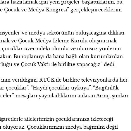
ara hazırlamak için yeni projeler başlattıklarını, bu
ye Çocuk ve Medya Kongresi” gerçekleştireceklerini
emisyenler ve medya sektörünün buluşacağına dikkati
zırlamak ve Çocuk Medya İzleme Kurulu oluşturmak
nın çocuklar üzerindeki olumlu ve olumsuz yönlerini
ktır. Bu toplantıyı da bana bağlı olan kurumlardan
ğü ve Çocuk Vakfı ile birlikte yapacağız” dedi.
nin verildiğini, RTÜK ile birlikte televizyonlarda her
lar çocuklar”, “Haydi çocuklar uykuya”, “Bugünlük
celer” mesajları yayınladıklarını anlatan Arınç, şunları
şaretlerle ailelerimizin çocuklarımıza izleteceği
ı oluyoruz. Çocuklarımızın medya bağımlısı değil