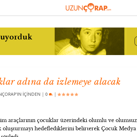
lar adına da izlemeye alacak
ÇORAP’IN İÇİNDEN
|
0
|
işim araçlarının çocuklar üzerindeki olumlu ve olumsu
k oluşturmayı hedeflediklerini belirterek Çocuk Medya
söyledi.