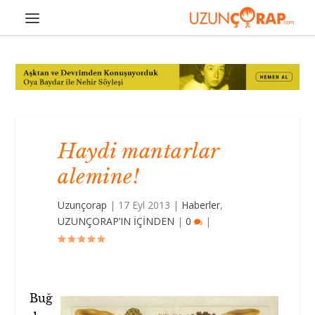
Haydi mantarlar
alemine!
Uzunçorap
|
17 Eyl 2013
|
Haberler
,
UZUNÇORAP’IN İÇİNDEN
|
0
|
Buğ