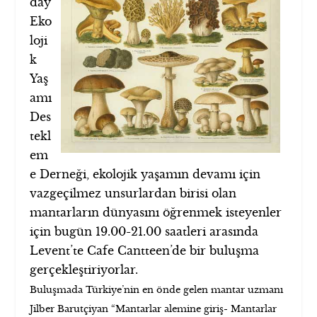
day
Eko
loji
k
Yaş
amı
Des
tekl
em
e Derneği, ekolojik yaşamın devamı için
vazgeçilmez unsurlardan birisi olan
mantarların dünyasını öğrenmek isteyenler
için bugün 19.00-21.00 saatleri arasında
Levent’te Cafe Cantteen’de bir buluşma
gerçekleştiriyorlar.
Buluşmada Türkiye’nin en önde gelen mantar uzmanı
Jilber Barutçiyan “Mantarlar alemine giriş- Mantarlar