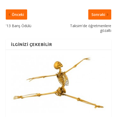
Önceki
Sonraki
'13 Barış Ödülü
Taksim'de öğretmenlere
gözaltı
İLGINIZI ÇEKEBILIR