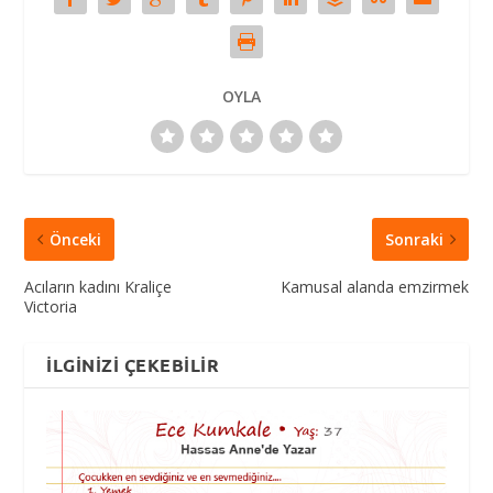
OYLA
Önceki
Sonraki
Acıların kadını Kraliçe
Kamusal alanda emzirmek
Victoria
İLGINIZI ÇEKEBILIR