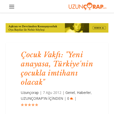
Çocuk Vakfı: "Yeni
anayasa, Türkiye'nin
çocukla imtihanı
olacak"
Uzunçorap
|
7 Ağu 2012
|
Genel
,
Haberler
,
UZUNÇORAP’IN İÇİNDEN
|
0
|