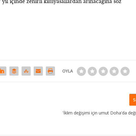
yıl içinde zehirli kimyasallardan arınacağına söz
OYLA
S
'İklim değişimi için umut Doha'da deği