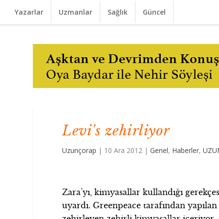
Yazarlar
Uzmanlar
Sağlık
Güncel
Levi's zehirliyor
Uzunçorap
|
10 Ara 2012
|
Genel
,
Haberler
,
UZU
Zara’yı, kimyasallar kullandığı gerekçe
uyardı. Greenpeace tarafından yapılan a
zehirleyen zehirli kimyasallar içeriyor.