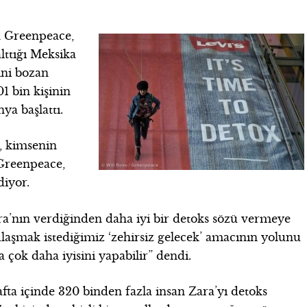
yan Greenpeace,
alttığı Meksika
ini bozan
1 bin kişinin
ya başlattı.
, kimsenin
Greenpeace,
iyor.
ra’nın verdiğinden daha iyi bir detoks sözü vermeye
k, ulaşmak istediğimiz ‘zehirsiz gelecek’ amacının yolunu
 çok daha iyisini yapabilir” dendi.
afta içinde 320 binden fazla insan Zara’yı detoks