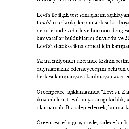
Levi’s ile ilgili test sonuçlarını açıkla
Levi’s’ın tedarikçilerinin atık suları boş
nehirlerinde zehirli ve hormon denges
kimyasallar bulduklarını duyurdu ve 50
Levi’s’ı detoksa ikna etmesi için kampan
Yarım milyonun üzerinde kişinin sesini
duymamazlık edemeyeceğini belirten 
herkesi kampanyaya katılmaya davet ed
Greenpeace açıklamasında “Levi’s’ı, Za
ikna edelim. Levi’s’ın yarattığı kirlili
tıkamamalı. Biz talep edersek, bu marka
Greenpeace’in girişimiyle, sadece bir h