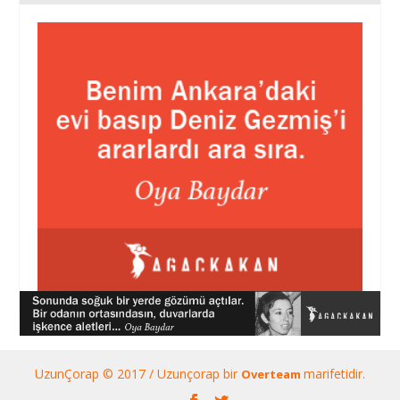
UzunÇorap © 2017 / Uzunçorap bir
marifetidir.
Overteam