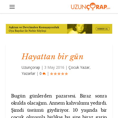
Hayattan bir gün
Uzunçorap
|
3 May 2016
|
Çocuk Yazar
,
Yazarlar
|
0
|
Bugün günlerden pazartesi. Biraz sonra
okulda olacağım. Annem kahvaltımı yedirdi.
Şimdi üstümü giydiriyor. 10 yaşında bir
çocuk olmamla birlikte bu size biraz garip