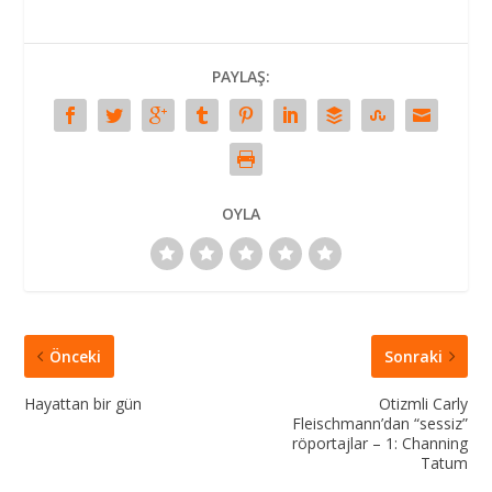
PAYLAŞ:
OYLA
Önceki
Sonraki
Hayattan bir gün
Otizmli Carly
Fleischmann’dan “sessiz”
röportajlar – 1: Channing
Tatum