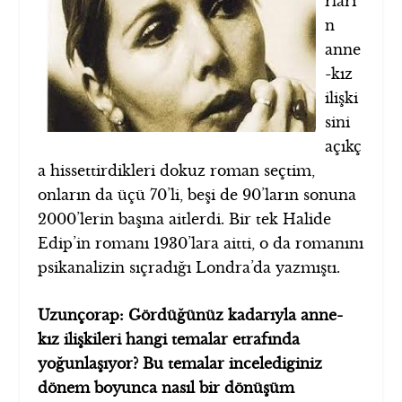
rları
n
anne
-kız
ilişki
sini
açıkç
a hissettirdikleri dokuz roman seçtim,
onların da üçü 70’li, beşi de 90’ların sonuna
2000’lerin başına aitlerdi. Bir tek Halide
Edip’in romanı 1930’lara aitti, o da romanını
psikanalizin sıçradığı Londra’da yazmıştı.
Uzunçorap: Gördüğünüz kadarıyla anne-
kız ilişkileri hangi temalar etrafında
yoğunlaşıyor? Bu temalar incelediginiz
dönem boyunca nasıl bir dönüşüm