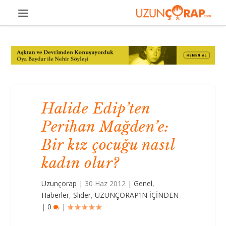
Halide Edip’ten
Perihan Mağden’e:
Bir kız çocuğu nasıl
kadın olur?
Uzunçorap
|
30 Haz 2012
|
Genel
,
Haberler
,
Slider
,
UZUNÇORAP’IN İÇİNDEN
|
0
|