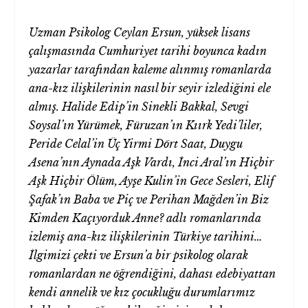
Uzman Psikolog Ceylan Ersun, yüksek lisans
çalışmasında Cumhuriyet tarihi boyunca kadın
yazarlar tarafından kaleme alınmış romanlarda
ana-kız ilişkilerinin nasıl bir seyir izlediğini ele
almış.
Halide Edip’in Sinekli Bakkal, Sevgi
Soysal’ın Yürümek, Füruzan’ın Kıırk Yedi’liler,
Peride Celal’in Üç Yirmi Dört Saat, Duygu
Asena’nın Aynada Aşk Vardı, İnci Aral’ın Hiçbir
Aşk Hiçbir Ölüm, Ayşe Kulin’in Gece Sesleri, Elif
Şafak’ın Baba ve Piç ve Perihan Mağden’in Biz
Kimden Kaçıyorduk Anne? adlı romanlarında
izlemiş ana-kız ilişkilerinin Türkiye tarihini…
İlgimizi çekti ve Ersun’a bir psikolog olarak
romanlardan ne öğrendiğini, dahası edebiyattan
kendi annelik ve kız çocukluğu durumlarımız