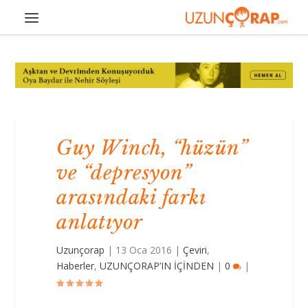
Guy Winch, “hüzün”
ve “depresyon”
arasındaki farkı
anlatıyor
Uzunçorap
|
13 Oca 2016
|
Çeviri
,
Haberler
,
UZUNÇORAP’IN İÇİNDEN
|
0
|