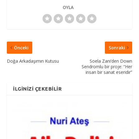
OYLA
Önceki
Sonraki
Doğa Arkadaşımın Kutusu
Soela Zani’den Down
Sendromlu bir proje: “Her
insan bir sanat eseridir”
İLGINIZI ÇEKEBILIR