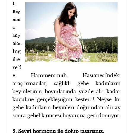
1.
Bey
nini
z
küç
ülür.
İng
ilte
re’d
e Hammersmith Hastanesi’ndeki
araştırmacılar, sağlıklı gebe kadınların
beyinlerinin boyutlarında yüzde altı kadar
küçülme gerçekleştiğini keşfetti! Neyse ki,
gebe kadınların beyinleri doğumdan altı ay
sonra gebelik öncesi boyutuna geri dönüyor.
2. Sevgi hormonu ile dolup taşarsınız.