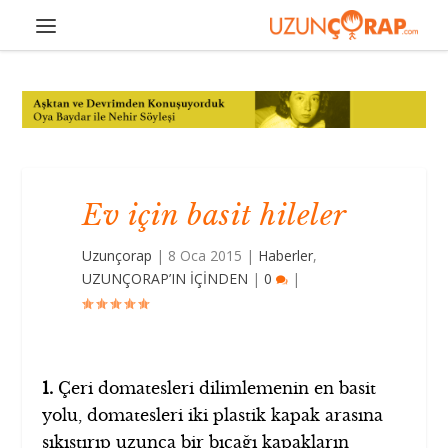
Ev için basit hileler
Uzunçorap
|
8 Oca 2015
|
Haberler
,
UZUNÇORAP’IN İÇİNDEN
|
0
|
1.
Çeri domatesleri dilimlemenin en basit
yolu, domatesleri iki plastik kapak arasına
sıkıştırıp uzunca bir bıçağı kapakların