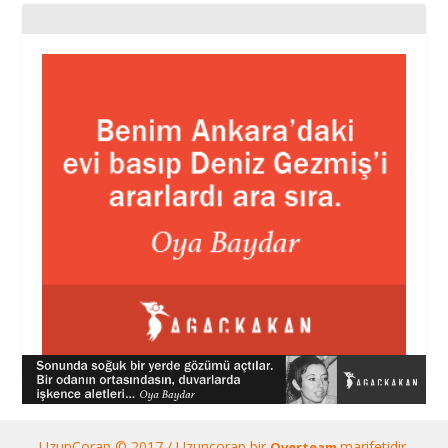
UzunÇorap © 2017 / Uzunçorap bir
marifetidir.
Overteam