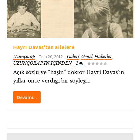
Hayri Davas'tan ailelere
Uzunçorap
Galeri
Genel
Haberler
|
Tem 20, 2012
|
,
,
,
UZUNÇORAP’IN İÇİNDEN
1
|
|
Açık sözlü ve “haşin” doktor Hayri Davas’ın
yıllar önce verdiği bir söyleşi...
Devamı…