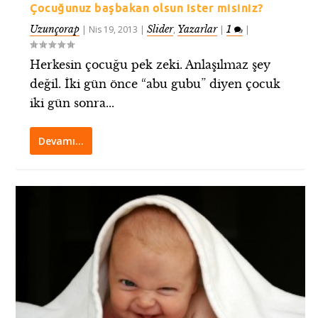
Çocuğunuz başbakan olsun ister misiniz?
Uzunçorap
Slider
Yazarlar
1
|
Nis 19, 2013
|
,
|
|
Herkesin çocuğu pek zeki. Anlaşılmaz şey
değil. İki gün önce “abu gubu” diyen çocuk
iki gün sonra...
Devamı…