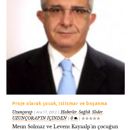
Proje olarak çocuk, istismar ve boşanma
Uzunçorap
Haberler
Sağlık
Slider
|
Ara 17, 2012
|
,
,
,
UZUNÇORAP’IN İÇİNDEN
0
|
|
Metin Solmaz ve Levent Kayaalp’in çocuğun