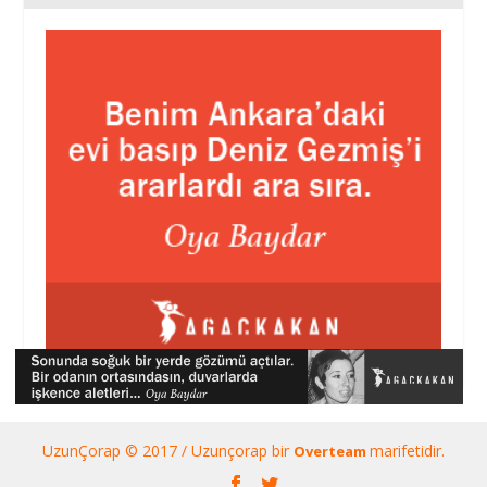
UzunÇorap © 2017 / Uzunçorap bir
marifetidir.
Overteam