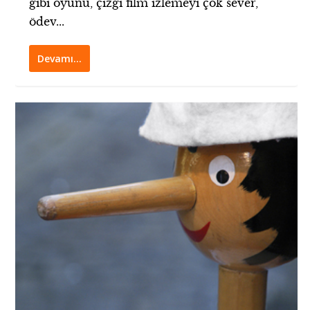
gibi oyunu, çizgi film izlemeyi çok sever,
ödev...
Devamı…