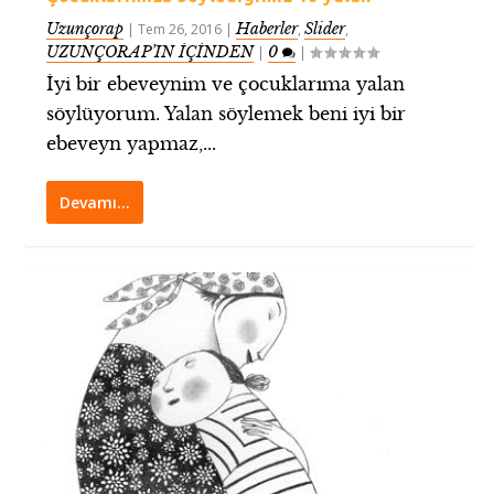
Uzunçorap
Haberler
Slider
|
Tem 26, 2016
|
,
,
UZUNÇORAP’IN İÇİNDEN
0
|
|
İyi bir ebeveynim ve çocuklarıma yalan
söylüyorum. Yalan söylemek beni iyi bir
ebeveyn yapmaz,...
Devamı…