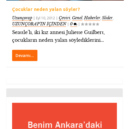
Çocuklar neden yalan söyler?
Uzunçorap
Çeviri
Genel
Haberler
Slider
|
Eyl 10, 2012
|
,
,
,
,
UZUNÇORAP’IN İÇİNDEN
0
|
|
Seattle’lı, iki kız annesi Juliette Guilbert,
çocukların neden yalan söylediklerini...
Devamı…