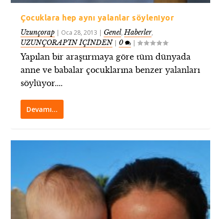
Çocuklara hep aynı yalanlar söyleniyor
Uzunçorap
Genel
Haberler
|
Oca 28, 2013
|
,
,
UZUNÇORAP’IN İÇİNDEN
0
|
|
Yapılan bir araştırmaya göre tüm dünyada
anne ve babalar çocuklarına benzer yalanları
söylüyor....
Devamı…