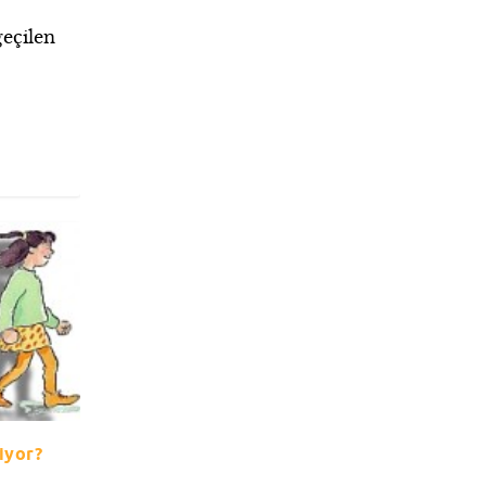
geçilen
iyor?