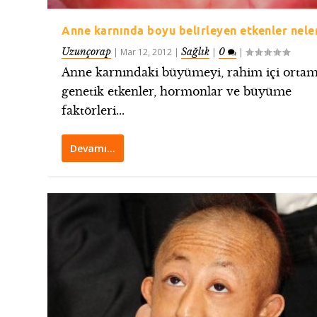
Anne karnında boyu belirleyen etkenler nele
Uzunçorap
Sağlık
0
|
Mar 12, 2012
|
|
|
Anne karnındaki büyümeyi, rahim içi ortam
genetik etkenler, hormonlar ve büyüme
faktörleri...
Devamı…