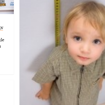
IN
kle
u