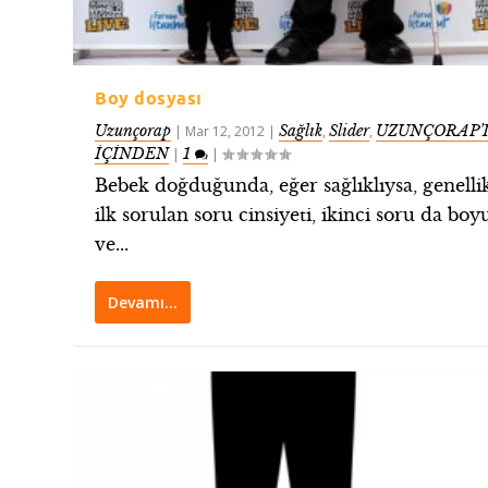
Boy dosyası
Uzunçorap
Sağlık
Slider
UZUNÇORAP’
|
Mar 12, 2012
|
,
,
İÇİNDEN
1
|
|
Bebek doğduğunda, eğer sağlıklıysa, genelli
ilk sorulan soru cinsiyeti, ikinci soru da boy
ve...
Devamı…