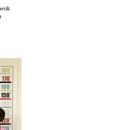
netik
ı