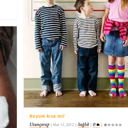
Boyum kısa mı?
Uzunçorap
Sağlık
0
|
Mar 12, 2012
|
|
|