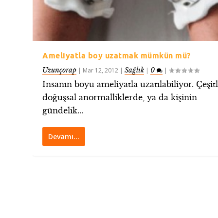
Ameliyatla boy uzatmak mümkün mü?
Uzunçorap
Sağlık
0
|
Mar 12, 2012
|
|
|
İnsanın boyu ameliyatla uzatılabiliyor. Çeşitl
doğuşsal anormalliklerde, ya da kişinin
gündelik...
Devamı…