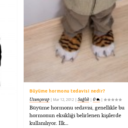
Büyüme hormonu tedavisi nedir?
Uzunçorap
Sağlık
0
|
Mar 12, 2012
|
|
|
Büyüme hormonu tedavisi, genellikle bu
hormonun eksikliği belirlenen kişilerde
kullanılıyor. İlk...