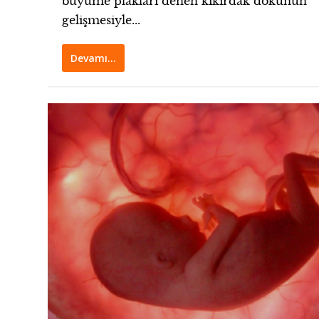
büyüme plakları denen kıkırdak dokunun
gelişmesiyle...
Devamı…