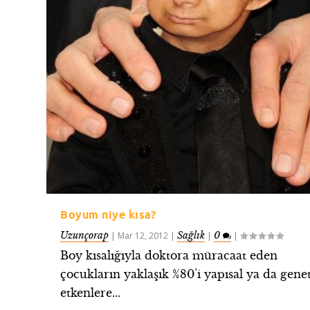
Boyum niye kısa?
Uzunçorap
Sağlık
0
|
Mar 12, 2012
|
|
|
Boy kısalığıyla doktora müracaat eden
çocukların yaklaşık %80’i yapısal ya da gene
etkenlere...