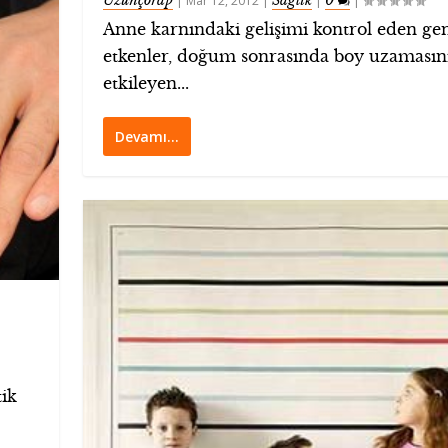
Uzunçorap
Sağlık
0
|
Mar 12, 2012
|
|
|
Anne karnındaki gelişimi kontrol eden ge
etkenler, doğum sonrasında boy uzamasın
etkileyen...
Devamı…
tik