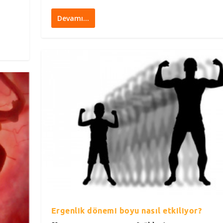
Devamı…
Ergenlik dönemi boyu nasıl etkiliyor?