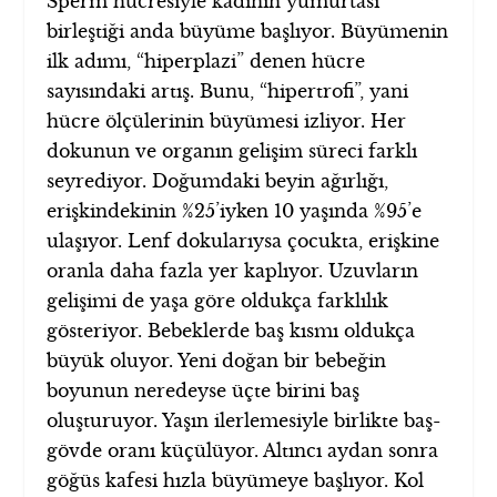
Sperm hücresiyle kadının yumurtası
birleştiği anda büyüme başlıyor. Büyümenin
ilk adımı, “hiperplazi” denen hücre
sayısındaki artış. Bunu, “hipertrofi”, yani
hücre ölçülerinin büyümesi izliyor. Her
dokunun ve organın gelişim süreci farklı
seyrediyor. Doğumdaki beyin ağırlığı,
erişkindekinin %25’iyken 10 yaşında %95’e
ulaşıyor. Lenf dokularıysa çocukta, erişkine
oranla daha fazla yer kaplıyor. Uzuvların
gelişimi de yaşa göre oldukça farklılık
gösteriyor. Bebeklerde baş kısmı oldukça
büyük oluyor. Yeni doğan bir bebeğin
boyunun neredeyse üçte birini baş
oluşturuyor. Yaşın ilerlemesiyle birlikte baş-
gövde oranı küçülüyor. Altıncı aydan sonra
göğüs kafesi hızla büyümeye başlıyor. Kol