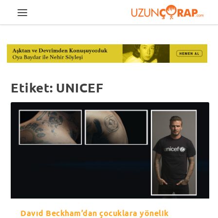
Etiket:
UNICEF
Davıd Beckham’dan çocuklara yönelik