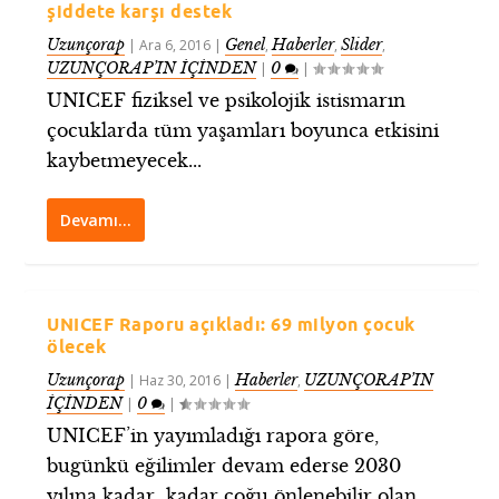
şiddete karşı destek
Uzunçorap
Genel
Haberler
Slider
|
Ara 6, 2016
|
,
,
,
UZUNÇORAP’IN İÇİNDEN
0
|
|
UNICEF fiziksel ve psikolojik istismarın
çocuklarda tüm yaşamları boyunca etkisini
kaybetmeyecek...
Devamı…
UNICEF Raporu açıkladı: 69 milyon çocuk
ölecek
Uzunçorap
Haberler
UZUNÇORAP’IN
|
Haz 30, 2016
|
,
İÇİNDEN
0
|
|
UNICEF’in yayımladığı rapora göre,
bugünkü eğilimler devam ederse 2030
yılına kadar kadar çoğu önlenebilir olan