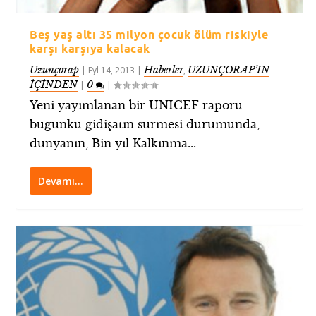
Beş yaş altı 35 milyon çocuk ölüm riskiyle
karşı karşıya kalacak
Uzunçorap
Haberler
UZUNÇORAP’IN
|
Eyl 14, 2013
|
,
İÇİNDEN
0
|
|
Yeni yayımlanan bir UNICEF raporu
bugünkü gidişatın sürmesi durumunda,
dünyanın, Bin yıl Kalkınma...
Devamı…