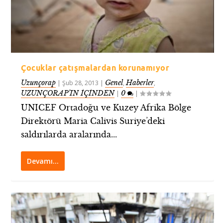
Çocuklar çatışmalardan korunamıyor
Uzunçorap
Genel
Haberler
|
Şub 28, 2013
|
,
,
UZUNÇORAP’IN İÇİNDEN
0
|
|
UNICEF Ortadoğu ve Kuzey Afrika Bölge
Direktörü Maria Calivis Suriye’deki
saldırılarda aralarında...
Devamı…