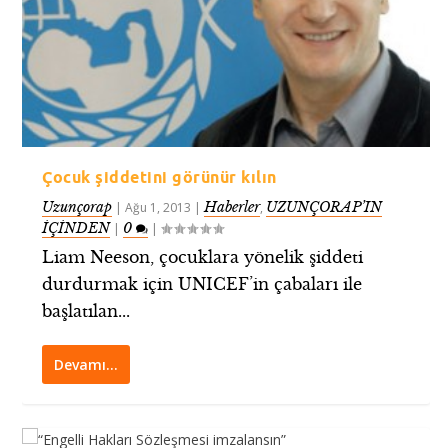
Çocuk şiddetini görünür kılın
Uzunçorap
Haberler
UZUNÇORAP’IN
|
Ağu 1, 2013
|
,
İÇİNDEN
0
|
|
Liam Neeson, çocuklara yönelik şiddeti
durdurmak için UNICEF’in çabaları ile
başlatılan...
Devamı…