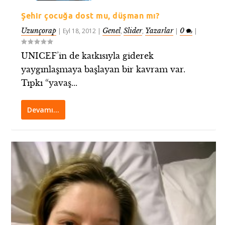
Şehir çocuğa dost mu, düşman mı?
Uzunçorap
Genel
Slider
Yazarlar
0
|
Eyl 18, 2012
|
,
,
|
|
UNICEF’in de katkısıyla giderek
yaygınlaşmaya başlayan bir kavram var.
Tıpkı “yavaş...
Devamı…