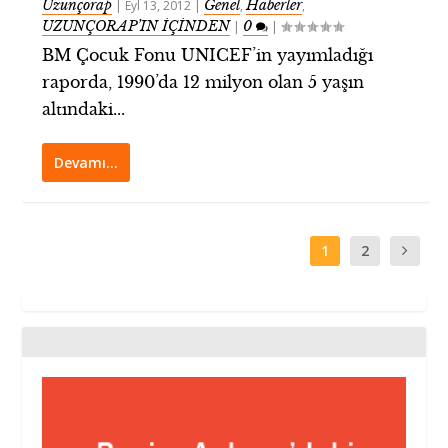
Uzunçorap
Genel
Haberler
|
Eyl 13, 2012
|
,
,
UZUNÇORAP’IN İÇİNDEN
0
|
|
BM Çocuk Fonu UNICEF’in yayımladığı
raporda, 1990’da 12 milyon olan 5 yaşın
altındaki...
Devamı…
1
2