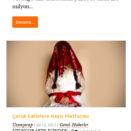
milyon...
Devamı…
Çocuk Gelinlere Hayır Platformu
Uzunçorap
Genel
Haberler
|
Eki 12, 2012
|
,
,
UZUNÇORAP’IN İÇİNDEN
0