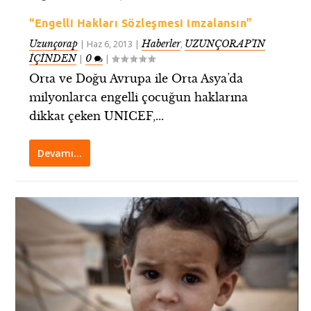
“Engelli Hakları Sözleşmesi imzalansın”
Uzunçorap
Haberler
UZUNÇORAP’IN
|
Haz 6, 2013
|
,
İÇİNDEN
0
|
|
Orta ve Doğu Avrupa ile Orta Asya’da
milyonlarca engelli çocuğun haklarına
dikkat çeken UNICEF,...
Devamı…