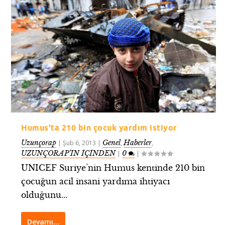
Humus'ta 210 bin çocuk yardım istiyor
Uzunçorap
Genel
Haberler
|
Şub 6, 2013
|
,
,
UZUNÇORAP’IN İÇİNDEN
0
|
|
UNICEF Suriye’nin Humus kentinde 210 bin
çocuğun acil insani yardıma ihtiyacı
olduğunu...
Devamı…