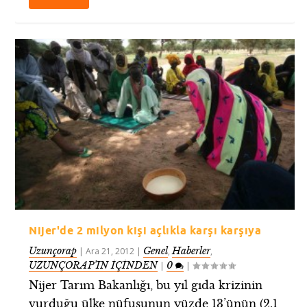
Nijer'de 2 milyon kişi açlıkla karşı karşıya
Uzunçorap
Genel
Haberler
|
Ara 21, 2012
|
,
,
UZUNÇORAP’IN İÇİNDEN
0
|
|
Nijer Tarım Bakanlığı, bu yıl gıda krizinin
vurduğu ülke nüfusunun yüzde 13’ünün (2.1