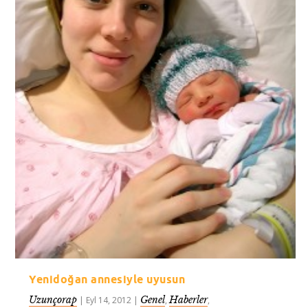
Yenidoğan annesiyle uyusun
Uzunçorap
Genel
Haberler
|
Eyl 14, 2012
|
,
,