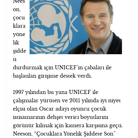
Nees
on,
çocu
klara
yöne
lik
şidde
ti
durdurmak için UNICEF’in çabaları ile
başlatılan girişime destek verdi.
1997 yılından bu yana UNICEF ile
çalışmalar yürüten ve 2011 yılında iyi niyet
elçisi olan Oscar adayı oyuncu çocuk
istisamarının dehşet verici boyutlarını
görünür kılmak için kamera karşısına geçti.
Neeson, “Çocuklara Yönelik Şiddete Son”