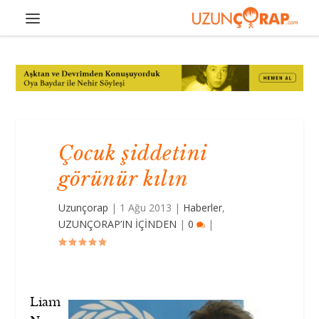
Çocuk şiddetini
görünür kılın
Uzunçorap
|
1 Ağu 2013
|
Haberler
,
UZUNÇORAP’IN İÇİNDEN
|
0
|
Liam