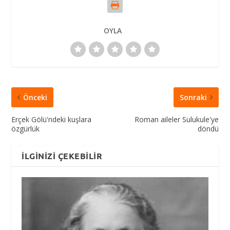
OYLA
Önceki
Sonraki
Erçek Gölü'ndeki kuşlara
Roman aileler Sulukule'ye
özgürlük
döndü
İLGINIZI ÇEKEBILIR