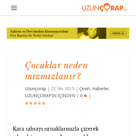
Çocuklar neden
mızmızlanır?
Uzunçorap
|
22 Nis 2015
|
Çeviri
,
Haberler
,
UZUNÇORAP’IN İÇİNDEN
|
0
|
Kara tahtayı tırnaklarınızla çizerek