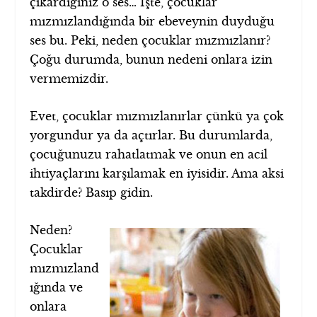
çıkardığınız o ses… İşte, çocuklar
mızmızlandığında bir ebeveynin duyduğu
ses bu. Peki, neden çocuklar mızmızlanır?
Çoğu durumda, bunun nedeni onlara izin
vermemizdir.
Evet, çocuklar mızmızlanırlar çünkü ya çok
yorgundur ya da açtırlar. Bu durumlarda,
çocuğunuzu rahatlatmak ve onun en acil
ihtiyaçlarını karşılamak en iyisidir. Ama aksi
takdirde? Basıp gidin.
Neden?
Çocuklar
mızmızland
ığında ve
onlara