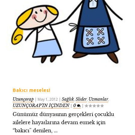
Bakıcı meselesi
Uzunçorap
Sağlık
Slider
Uzmanlar
|
May 1, 2012
|
,
,
,
UZUNÇORAP’IN İÇİNDEN
0
|
|
Günümüz dünyasının gerçekleri çocuklu
ailelere hayatlarına devam etmek için
“bakıcı” denilen, ...