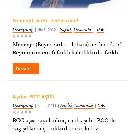
Menenjit nedir, neden olur?
Uzunçorap
Sağlık
Uzmanlar
0
|
Nis 5, 2012
|
,
|
|
Menenjit (Beyin zarları iltihabı) ne demektir?
Beynimizin etrafı farklı kalınlıklarda, farklı...
Devamı…
Aşılar: BCG AŞISI
Uzunçorap
Sağlık
Uzmanlar
0
|
Kas 1, 2011
|
,
|
|
BCG aşısı zayıflatılmış canlı aşıdır. BCG ile
bağışıklama çocuklarda tüberküloz