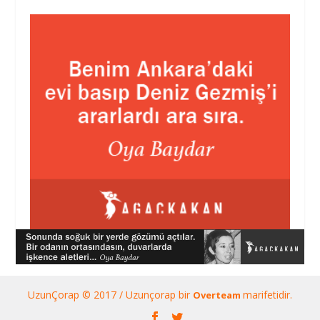
UzunÇorap © 2017 / Uzunçorap bir
marifetidir.
Overteam