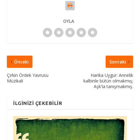
OYLA
Önceki
Sonraki
Çirkin Ördek Yavrusu
Harika Uygur: Annelik
Müzikali
kalbinle bütün olmakmış;
Aşk'la tanışmakmış.
İLGINIZI ÇEKEBILIR