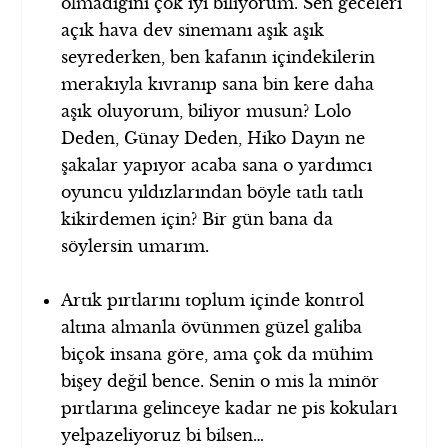
olmadığını çok iyi biliyorum. Sen geceleri
açık hava dev sinemanı aşık aşık
seyrederken, ben kafanın içindekilerin
merakıyla kıvranıp sana bin kere daha
aşık oluyorum, biliyor musun? Lolo
Deden, Günay Deden, Hiko Dayın ne
şakalar yapıyor acaba sana o yardımcı
oyuncu yıldızlarından böyle tatlı tatlı
kikirdemen için? Bir gün bana da
söylersin umarım.
Artık pırtlarını toplum içinde kontrol
altına almanla övünmen güzel galiba
biçok insana göre, ama çok da mühim
bişey değil bence. Senin o mis la minör
pırtlarına gelinceye kadar ne pis kokuları
yelpazeliyoruz bi bilsen…