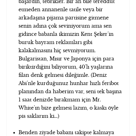
başardın, tebrikler. Bir an bile tereddüt
etmeden annanenle tatile veya bir
arkadaşına pijama partisine gitmene
senin adına çok seviniyorum ama sen
gidince babanla ikimizin Kent Şeker’in
buruk bayram reklamları gibi
kalakalmasını hiç sevmiyorum.
Bulgaristan, Mısır ve Japonya için para
biriktirdiğini biliyorum, 40’lı yaşlarına
filan denk gelmesi dileğimle. (Deniz
Abi’nle kurduğunuz hunhar hızlı feribot
planından da haberim var, seni tek başına
1 saat denizde bırakmam için Mr.
White’ın bize gelmesi lazım, o kaskı öyle
pis saklarım ki…)
Benden ziyade babanı takipte kalmaya