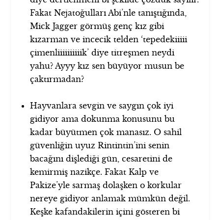
Fakat Nejatoğulları Abi’nle tanıştığında,
Mick Jagger görmüş genç kız gibi
kızarman ve incecik telden ‘tepedekiiiii
çimenliiiiiiiiiik’ diye titreşmen neydi
yahu? Ayyy kız sen büyüyor musun be
çaktırmadan?
Hayvanlara sevgin ve saygın çok iyi
gidiyor ama dokunma konusunu bu
kadar büyütmen çok manasız. O sahil
güvenliğin uyuz Rintintin’ini senin
bacağını dişlediği gün, cesaretini de
kemirmiş nazikçe. Fakat Kalp ve
Pakize’yle sarmaş dolaşken o korkular
nereye gidiyor anlamak mümkün değil.
Keşke kafandakilerin içini gösteren bi