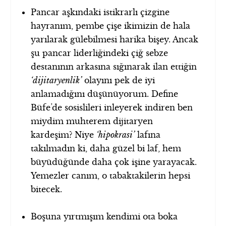
Pancar aşkındaki istikrarlı çizgine
hayranım, pembe çişe ikimizin de hala
yarılarak gülebilmesi harika bişey. Ancak
şu pancar liderliğindeki çiğ sebze
destanının arkasına sığınarak ilan ettiğin
‘dijitaryenlik’
olayını pek de iyi
anlamadığını düşünüyorum. Define
Büfe’de sosislileri inleyerek indiren ben
miydim muhterem dijitaryen
kardeşim? Niye
‘hipokrasi’
lafına
takılmadın ki, daha güzel bi laf, hem
büyüdüğünde daha çok işine yarayacak.
Yemezler canım, o tabaktakilerin hepsi
bitecek.
Boşuna yırtmışım kendimi ota boka