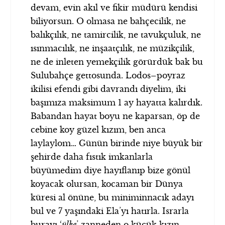
devam, evin akıl ve fikir müdürü kendisi
biliyorsun. O olmasa ne bahçecilik, ne
balıkçılık, ne tamircilik, ne tavukçuluk, ne
ısınmacılık, ne inşaatçılık, ne müzikçilik,
ne de inleten yemekçilik görürdük bak bu
Sulubahçe gettosunda. Lodos–poyraz
ikilisi efendi gibi davrandı diyelim, iki
başımıza maksimum 1 ay hayatta kalırdık.
Babandan hayat boyu ne kaparsan, öp de
cebine koy güzel kızım, ben anca
laylaylom… Günün birinde niye büyük bir
şehirde daha fıstık imkanlarla
büyümedim diye hayıflanıp bize gönül
koyacak olursan, kocaman bir Dünya
küresi al önüne, bu miniminnacık adayı
bul ve 7 yaşındaki Ela’yı hatırla. Israrla
burayı ‘
ülke
’ zanneden o küçük kızın