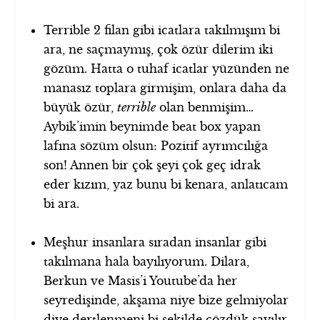
Terrible 2 filan gibi icatlara takılmışım bi
ara, ne saçmaymış, çok özür dilerim iki
gözüm. Hatta o tuhaf icatlar yüzünden ne
manasız toplara girmişim, onlara daha da
büyük özür,
terrible
olan benmişim…
Aybik’imin beynimde beat box yapan
lafına sözüm olsun: Pozitif ayrımcılığa
son! Annen bir çok şeyi çok geç idrak
eder kızım, yaz bunu bi kenara, anlatıcam
bi ara.
Meşhur insanlara sıradan insanlar gibi
takılmana hala bayılıyorum. Dilara,
Berkun ve Masis’i Youtube’da her
seyredişinde, akşama niye bize gelmiyolar
diye dertlenmeni bi şekilde çözdük sayılır.