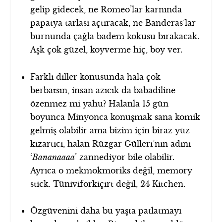
gelip gidecek, ne Romeo’lar karnında
papatya tarlası açtıracak, ne Banderas’lar
burnunda çağla badem kokusu bırakacak.
Aşk çok güzel, koyverme hiç, boy ver.
Farklı diller konusunda hala çok
berbatsın, insan azıcık da babadiline
özenmez mi yahu? Halanla 15 gün
boyunca Minyonca konuşmak sana komik
gelmiş olabilir ama bizim için biraz yüz
kızartıcı, halan Rüzgar Gülleri’nin adını
‘
Bananaaaa
’ zannediyor bile olabilir.
Ayrıca o mekmokmoriks değil, memory
stick. Tüniviforkiçırt değil, 24 Kitchen.
Özgüvenini daha bu yaşta patlatmayı