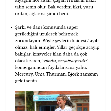
kıyağını not alsan, Çağan Irmak’ın haklı
tahtı senin olur. Bak verdim fikri, yürü
ordan, ağlatma şimdi beni.
Şarkı ve dans konusunda süper
gerilediğini üzülerek belirtmek
zorundayım. Böyle şeylerin kaidesi / ayıbı
olmaz, halt etmişler. Yıllar geçtikçe acayip
bakışlar, kinayeler filan daha da çok
olacak zaten, ‘
sabidir, ne yapsa yeridir
’
kontenjanından faydalansana yahu.
Mercury, Uma Thurman, Björk zamanın
geldi senin…