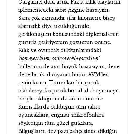
Gargamel dolu artık. Fakat kılık olaylarını
iplememedeki sabit çizgine hastayım.
Sana çok zamandır sıfır kilometre bişey
alamadık diye üzüldüğümde,
geridönüşüm konusundaki diplomalarını
gururla getiriyorum gözümün önüne.
Kılık ve oyuncak dükkanlarındaki
‘öpmeyecektim, sadece koklayacaktım’
hallerinin de ayrı büyük hastasıyım, dene
dene bırak, dünyanın bütün AVM’leri
senin kızım. Tatminkar bir çocuk
olabilmeyi küçücük bir adada büyümeye
borçlu olduğunu da sakın unutma:
Kumsallarda bulduğun tüm tahta
oyuncaklara, enginar mikrofonlara
söylediğin tüm güzel şarkılara,
Bilguş’ların dev pazı bahçesinde diktiğin