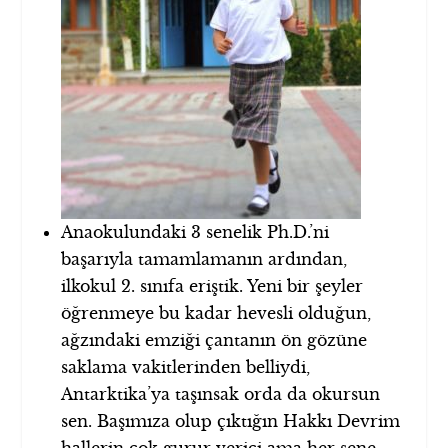
Anaokulundaki 3 senelik Ph.D.’ni
başarıyla tamamlamanın ardından,
ilkokul 2. sınıfa eriştik. Yeni bir şeyler
öğrenmeye bu kadar hevesli olduğun,
ağzındaki emziği çantanın ön gözüne
saklama vakitlerinden belliydi,
Antarktika’ya taşınsak orda da okursun
sen. Başımıza olup çıktığın Hakkı Devrim
hallerin çok gurur verici ama her sene