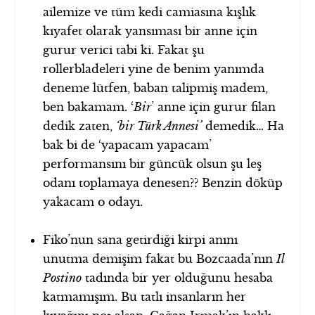
ailemize ve tüm kedi camiasına kışlık
kıyafet olarak yansıması bir anne için
gurur verici tabi ki. Fakat şu
rollerbladeleri yine de benim yanımda
deneme lütfen, baban talipmiş madem,
ben bakamam. ‘
Bir
’ anne için gurur filan
dedik zaten,
‘bir Türk Annesi’
demedik… Ha
bak bi de ‘yapacam yapacam’
performansını bir güncük olsun şu leş
odanı toplamaya denesen?? Benzin döküp
yakacam o odayı.
Fiko’nun sana getirdiği kirpi anını
unutma demişim fakat bu Bozcaada’nın
Il
Postino
tadında bir yer olduğunu hesaba
katmamışım. Bu tatlı insanların her