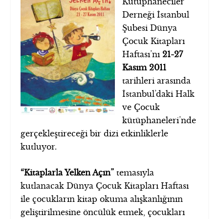
Kütüphaneciler
Derneği İstanbul
Şubesi Dünya
Çocuk Kitapları
Haftası’nı
21-27
Kasım 2011
tarihleri arasında
İstanbul’daki Halk
ve Çocuk
kütüphaneleri’nde
gerçekleştireceği bir dizi etkinliklerle
kutluyor.
“Kitaplarla Yelken Açın”
temasıyla
kutlanacak Dünya Çocuk Kitapları Haftası
ile çocukların kitap okuma alışkanlığının
geliştirilmesine öncülük etmek, çocukları