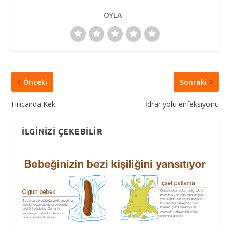
OYLA
Önceki
Sonraki
Fincanda Kek
İdrar yolu enfeksiyonu
İLGINIZI ÇEKEBILIR