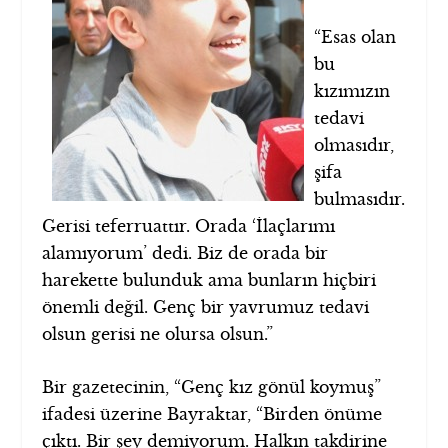
“Esas olan
bu
kızımızın
tedavi
olmasıdır,
şifa
bulmasıdır.
Gerisi teferruattır. Orada ‘İlaçlarımı
alamıyorum’ dedi. Biz de orada bir
harekette bulunduk ama bunların hiçbiri
önemli değil. Genç bir yavrumuz tedavi
olsun gerisi ne olursa olsun.”
Bir gazetecinin, “Genç kız gönül koymuş”
ifadesi üzerine Bayraktar, “Birden önüme
çıktı. Bir şey demiyorum. Halkın takdirine