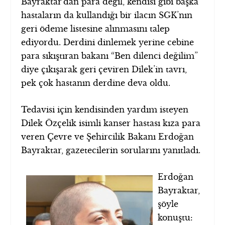
Bayraktar’dan para değil, kendisi gibi başka
hastaların da kullandığı bir ilacın SGK’nın
geri ödeme listesine alınmasını talep
ediyordu. Derdini dinlemek yerine cebine
para sıkıştıran bakanı “Ben dilenci değilim”
diye çıkışarak geri çeviren Dilek’in tavrı,
pek çok hastanın derdine deva oldu.
Tedavisi için kendisinden yardım isteyen
Dilek Özçelik isimli kanser hastası kıza para
veren Çevre ve Şehircilik Bakanı Erdoğan
Bayraktar, gazetecilerin sorularını yanıtladı.
Erdoğan
Bayraktar,
şöyle
konuştu: