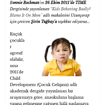
B
onnie Rochman
’ın
26 Ekim 2011’de TIME
Dergisinde yayınlanan
“Kids Behaving Badly?
Blame It On Mom”
adlı makalesini Uzunçorap
için çeviren
Şirin Tuğbay’a
teşekkür ediyoruz…
Küçük
çocukla
r
agresif
olabilir,
ama
2011’de
Child
Development (Çocuk Gelişimi) adlı
akademik dergide yayınlanan bir
araştırmaya göre, anaokuluna başlama
yaşına gelmesine rağmen hâlâ patlamaya