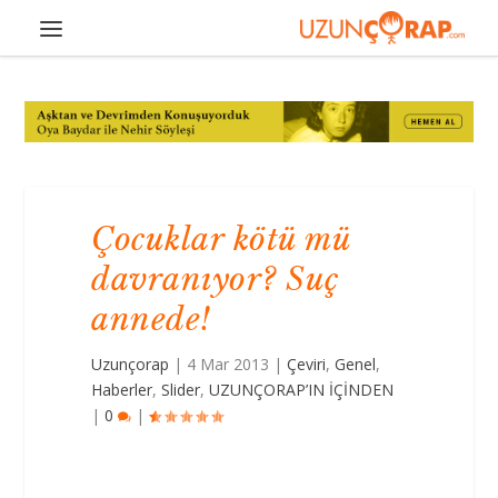
Çocuklar kötü mü
davranıyor? Suç
annede!
Uzunçorap
|
4 Mar 2013
|
Çeviri
,
Genel
,
Haberler
,
Slider
,
UZUNÇORAP’IN İÇİNDEN
|
0
|