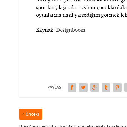
spor karşılaşmaları vs.’nin çocuklard
oyunlarına nasıl yansıdığını görmek içi
Kaynak:
Designboom
PAYLAŞ:
Önceki
Hippi Anne'den notlar: Karşılaştırmalı ebeveynlik felsefesine