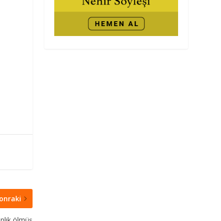
onraki
anlık ölmüş