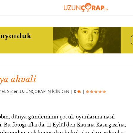
ya ahvali
nel
,
Slider
,
UZUNÇORAP’IN İÇİNDEN
|
0
|
Hobin, dünya gündeminin çocuk oyunlarına nasıl
ti. Bu fotoğraflarda, 11 Eylül’den Katrina Kasırgası’na,
iliminden, çok konuşulan hukuk davaları, salgınlar,