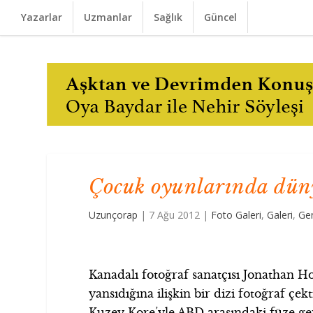
Yazarlar
Uzmanlar
Sağlık
Güncel
Çocuk oyunlarında dün
Uzunçorap
|
7 Ağu 2012
|
Foto Galeri
,
Galeri
,
Ge
Kanadalı fotoğraf sanatçısı Jonathan 
yansıdığına ilişkin bir dizi fotoğraf çek
Kuzey Kore’yle ABD arasındaki füze ger