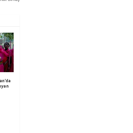
tan'da
uyan