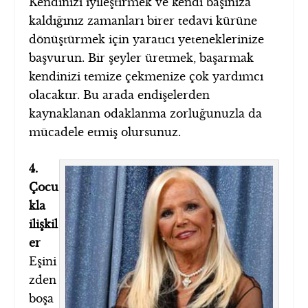
Kendinizi iyileştirmek ve kendi başınıza
kaldığınız zamanları birer tedavi kürüne
dönüştürmek için yaratıcı yeteneklerinize
başvurun. Bir şeyler üretmek, başarmak
kendinizi temize çekmenize çok yardımcı
olacaktır. Bu arada endişelerden
kaynaklanan odaklanma zorluğunuzla da
mücadele etmiş olursunuz.
4.
Çocu
kla
ilişkil
er
Eşini
zden
boşa