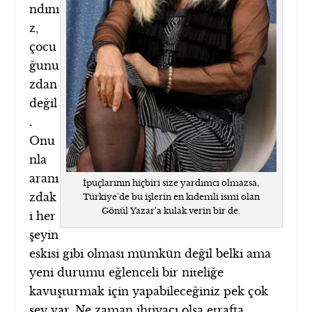
ndını
z,
çocu
ğunu
zdan
değil
.
Onu
nla
aranı
İpuçlarının hiçbiri size yardımcı olmazsa,
zdak
Türkiye'de bu işlerin en kıdemli ismi olan
Gönül Yazar'a kulak verin bir de.
i her
şeyin
eskisi gibi olması mümkün değil belki ama
yeni durumu eğlenceli bir niteliğe
kavuşturmak için yapabileceğiniz pek çok
şey var. Ne zaman ihtiyacı olsa etrafta