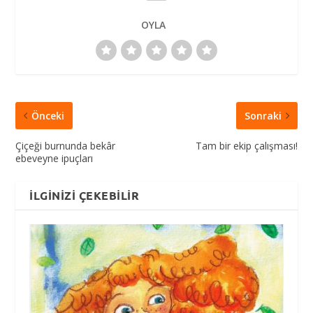
OYLA
Önceki
Sonraki
Çiçeği burnunda bekâr
Tam bir ekip çalışması!
ebeveyne ipuçları
İLGINIZI ÇEKEBILIR