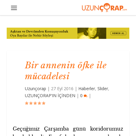
Bir annenin öfke ile
mücadelesi
Uzunçorap
|
27 Eyl 2016
|
Haberler
,
Slider
,
UZUNÇORAP’IN İÇİNDEN
|
0
|
Geçtiğimiz Çarşamba günü koridorumuz