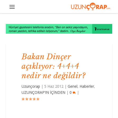
Bakan Dinçer
açıklıyor: 4+4+4
nedir ne değildir?
Uzunçorap
|
5 Haz 2012
|
Genel
,
Haberler
,
UZUNÇORAP’IN İÇİNDEN
|
0
|