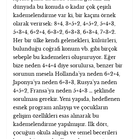
dünyada bu konuda o kadar çok çeşitli
kademelendirme var ki, bir kaçını örnek
olarak verirsek: 8+4, 3+5+2, 4+5+2, 5+4+3,
5+3+4, 6+2+4, 6+3+2, 6+3+3, 6+3+4, 7+3+2.
Her bir ülke kendi gelenekleri, kültürleri,
bulunduğu coğrafi konum vb. gibi birçok
sebeple bu kademeleri oluşturuyor. Eğer
bize neden 4+4+4 diye sorulursa, benzer bir
sorunun mesela Hollanda’ya neden 6+2+4,
Japonya’ya neden 6+3+3, Rusya’ya neden
4+5+2, Fransa’ya neden 5+4+3 … şeklinde
sorulması gerekir. Yeni yapıda, hedeflenen
esnek program anlayışı ve çocukların
gelişim özellikleri esas alınarak bu
kademelendirme yapılmıştır. İlk dört,
çocuğun okula alıştığı ve temel becerileri